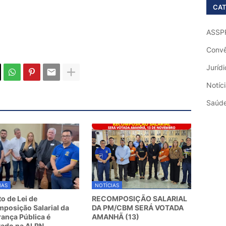
CAT
ASSP
Convê
Jurídi
Notíc
Saúd
IAS
NOTÍCIAS
to de Lei de
RECOMPOSIÇÃO SALARIAL
posição Salarial da
DA PM/CBM SERÁ VOTADA
ança Pública é
AMANHÃ (13)
vado na ALRN