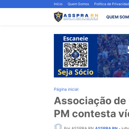
Início
Quem Somos
Política de Privacida
QUEM SOM
Página inicial
Associação de 
PM contesta ví
Por ASSPRA RN
ASSPRA RN
-
julh