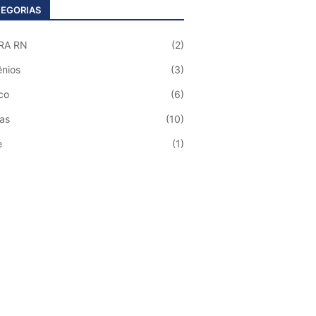
EGORIAS
RA RN
(2)
nios
(3)
co
(6)
ias
(10)
e
(1)