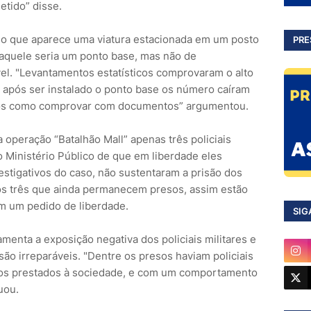
detido” disse.
é o que aparece uma viatura estacionada em um posto
PRE
aquele seria um ponto base, mas não de
el. "Levantamentos estatísticos comprovaram o alto
e após ser instalado o ponto base os número caíram
mos como comprovar com documentos” argumentou.
operação “Batalhão Mall” apenas três policiais
Ministério Público de que em liberdade eles
estigativos do caso, não sustentaram a prisão dos
s três que ainda permanecem presos, assim estão
om um pedido de liberdade.
SIG
enta a exposição negativa dos policiais militares e
ão irreparáveis. "Dentre os presos haviam policiais
ços prestados à sociedade, e com um comportamento
uou.