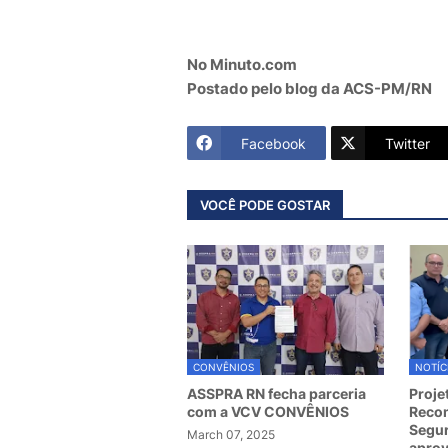
No Minuto.com
Postado pelo blog da ACS-PM/RN
Facebook
Twitter
VOCÊ PODE GOSTAR
CONVÊNIOS
NOTÍC
ASSPRA RN fecha parceria
Proje
com a VCV CONVÊNIOS
Recom
Segur
March 07, 2025
apro