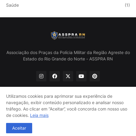
Saúde
(1)
Associação dos Praças da Polícia Militar da Região Agreste do
Estado do Rio Grande do Norte - ASSPRA RN
Utilizamos cookies para aprimorar sua experiência de
navegação, exibir conteúdo personalizado e analisar nosso
Início
Quem Somos
Política de Privacidade
tráfego. Ao clicar em “Aceitar”, você concorda com nosso uso
Contate-nos
de cookies.
Leia mais
@ASSPRA RN Todos os direitos reservados. Design por
Aceitar
Guinaldo Lira