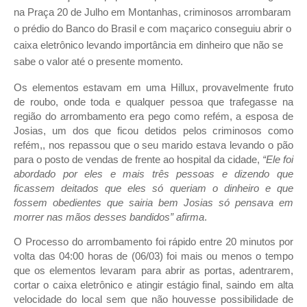
na Praça 20 de Julho em Montanhas, criminosos arrombaram
o prédio do Banco do Brasil e com maçarico conseguiu abrir o
caixa eletrônico levando importância em dinheiro que não se
sabe o valor até o presente momento.
Os elementos estavam em uma Hillux, provavelmente fruto
de roubo, onde toda e qualquer pessoa que trafegasse na
região do arrombamento era pego como refém, a esposa de
Josias, um dos que ficou detidos pelos criminosos como
refém,, nos repassou que o seu marido estava levando o pão
para o posto de vendas de frente ao hospital da cidade,
“Ele foi
abordado por eles e mais três pessoas e dizendo que
ficassem deitados que eles só queriam o dinheiro e que
fossem obedientes que sairia bem Josias só pensava em
morrer nas mãos desses bandidos” afirma
.
O Processo do arrombamento foi rápido entre 20 minutos por
volta das 04:00 horas de (06/03) foi mais ou menos o tempo
que os elementos levaram para abrir as portas, adentrarem,
cortar o caixa eletrônico e atingir estágio final, saindo em alta
velocidade do local sem que não houvesse possibilidade de