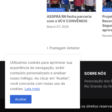
CONVÊNIOS
NOTÍC
ASSPRA RN fecha parceria
Proje
com a VCV CONVÊNIOS
Recom
Segur
March 07, 2025
apro
Novemb
Postagem Anterior
Utilizamos cookies para aprimorar sua
experiência de navegação, exibir
conteúdo personalizado e analisar
SOBRE NÓS
nosso tráfego. Ao clicar em “Aceitar”,
Associação dos P
você concorda com nosso uso de
Rio Grande do N
cookies.
Leia mais
Aceitar
@ASSPRA RN Todos os direitos reservad