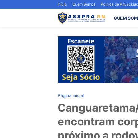
Início
Quem Somos
Política de Privacida
QUEM SOM
Página inicial
Canguaretama/
encontram cor
próximo a rodov