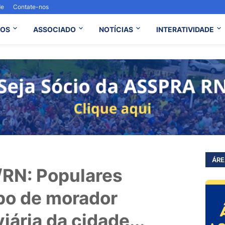
de
Contate-nos
OS
ASSOCIADO
NOTÍCIAS
INTERATIVIDADE
ÁRE
RN: Populares
po de morador
iária da cidade...