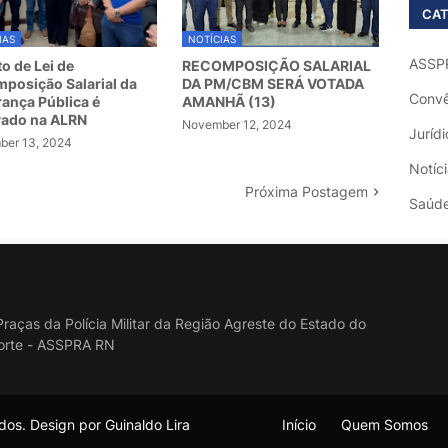
CAT
IAS
NOTÍCIAS
ASSP
to de Lei de
RECOMPOSIÇÃO SALARIAL
posição Salarial da
DA PM/CBM SERÁ VOTADA
Convê
ança Pública é
AMANHÃ (13)
vado na ALRN
November 12, 2024
Jurídi
er 13, 2024
Notíc
Próxima Postagem
Saúd
raças da Polícia Militar da Região Agreste do Estado do
orte - ASSPRA RN
os. Design por Guinaldo Lira
Início
Quem Somos