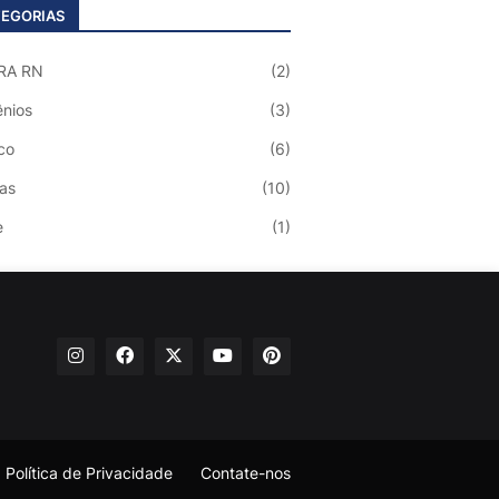
EGORIAS
RA RN
(2)
nios
(3)
co
(6)
ias
(10)
e
(1)
Política de Privacidade
Contate-nos