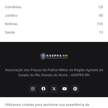
Convênios
(3)
Jurídico
(6)
Notícias
(10)
Saúde
(1)
Associação dos Praças da Polícia Militar da Região Agreste do
Estado do Rio Grande do Norte - ASSPRA RN
Utilizamos cookies para aprimorar sua experiência de