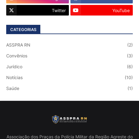
Twitter
YouTube
CATEGORIAS
ASSPRA RN
(2)
Convênios
(3)
Jurídico
(6)
Notícias
(10)
Saúde
(1)
Associação dos Praças da Polícia Militar da Região Agreste do