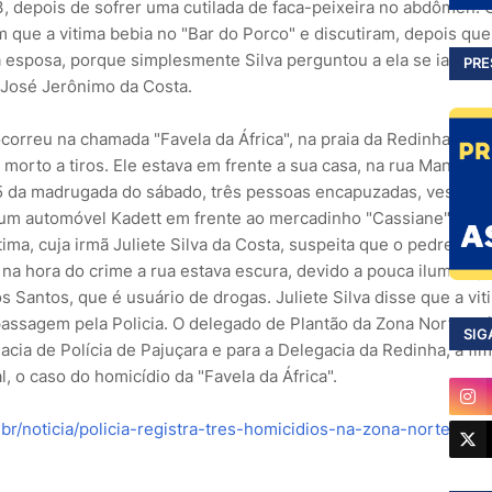
23, depois de sofrer uma cutilada de faca-peixeira no abdômen.
 que a vitima bebia no "Bar do Porco" e discutiram, depois que
 esposa, porque simplesmente Silva perguntou a ela se ia "co
PRE
 José Jerônimo da Costa.
correu na chamada "Favela da África", na praia da Redinha, ond
i morto a tiros. Ele estava em frente a sua casa, na rua Manoel 
 da madrugada do sábado, três pessoas encapuzadas, vestind
 um automóvel Kadett em frente ao mercadinho "Cassiane" e di
tima, cuja irmã Juliete Silva da Costa, suspeita que o pedreiro f
 na hora do crime a rua estava escura, devido a pouca iluminaçã
s Santos, que é usuário de drogas. Juliete Silva disse que a vit
assagem pela Policia. O delegado de Plantão da Zona Norte, Sér
SIG
acia de Polícia de Pajuçara e para a Delegacia da Redinha, a fi
, o caso do homicídio da "Favela da África".
.br/noticia/policia-registra-tres-homicidios-na-zona-norte-nes