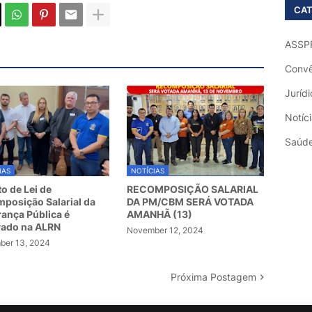
CAT
ASSP
Convê
Jurídi
Notíc
Saúd
IAS
NOTÍCIAS
to de Lei de
RECOMPOSIÇÃO SALARIAL
posição Salarial da
DA PM/CBM SERÁ VOTADA
ança Pública é
AMANHÃ (13)
vado na ALRN
November 12, 2024
er 13, 2024
Próxima Postagem