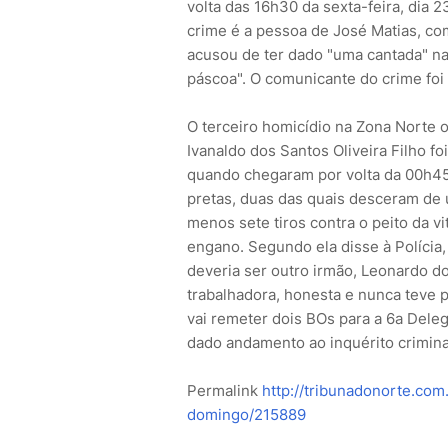
volta das 16h30 da sexta-feira, dia 
crime é a pessoa de José Matias, com
acusou de ter dado "uma cantada" na
páscoa". O comunicante do crime foi
O terceiro homicídio na Zona Norte o
Ivanaldo dos Santos Oliveira Filho fo
quando chegaram por volta da 00h45
pretas, duas das quais desceram de
menos sete tiros contra o peito da vi
engano. Segundo ela disse à Polícia,
deveria ser outro irmão, Leonardo do
trabalhadora, honesta e nunca teve p
vai remeter dois BOs para a 6a Deleg
dado andamento ao inquérito criminal
Permalink
http://tribunadonorte.com
domingo/215889