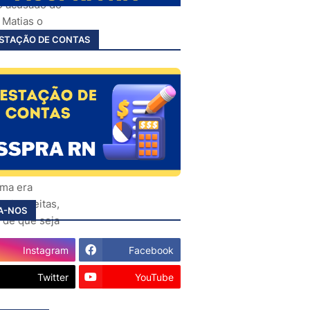
 O acusado do
 Matias o
mprar ovos de
STAÇÃO DE CONTAS
e o pedreiro
Caetano, 503,
o roupas
sparam pelo
oi morto por
o, e o alvo
ima era
gio Freitas,
A-NOS
m de que seja
Instagram
Facebook
te-
Twitter
YouTube