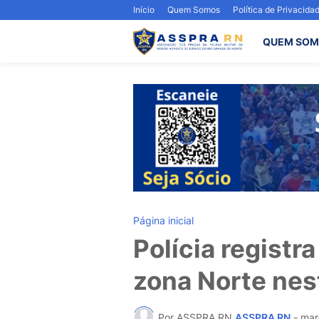
Início
Quem Somos
Política de Privacida
QUEM SOM
Página inicial
Polícia registr
zona Norte nes
Por ASSPRA RN
ASSPRA RN
-
mar