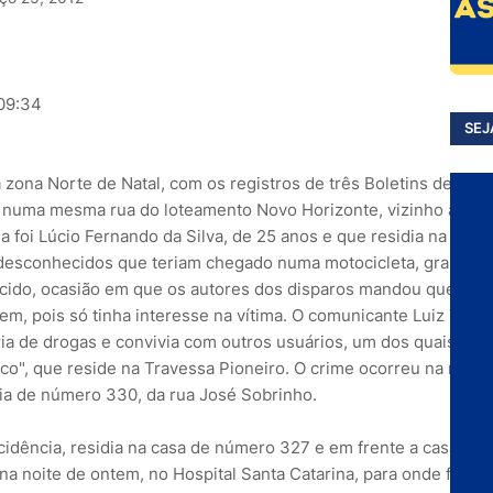
 09:34
SEJ
zona Norte de Natal, com os registros de três Boletins de Oco
s numa mesma rua do loteamento Novo Horizonte, vizinho ao co
ma foi Lúcio Fernando da Silva, de 25 anos e que residia na rua 
is desconhecidos que teriam chegado numa motocicleta, grande e
ido, ocasião em que os autores dos disparos mandou que as o
m, pois só tinha interesse na vítima. O comunicante Luiz Tenór
ária de drogas e convivia com outros usuários, um dos quais co
ico", que reside na Travessa Pioneiro. O crime ocorreu na noite
cia de número 330, da rua José Sobrinho.
ncidência, residia na casa de número 327 e em frente a casa 3
na noite de ontem, no Hospital Santa Catarina, para onde foi so