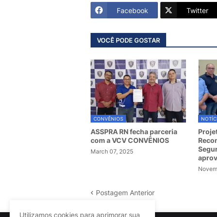
Facebook
Twitter
VOCÊ PODE GOSTAR
CONVÊNIOS
NOTÍC
ASSPRA RN fecha parceria
Proje
com a VCV CONVÊNIOS
Recom
Segur
March 07, 2025
apro
Novemb
Postagem Anterior
Utilizamos cookies para aprimorar sua