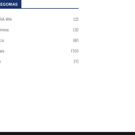
EGORIAS
RA RN
(2)
nios
(3)
co
(6)
ias
(10)
e
(1)