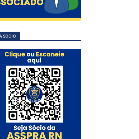
A SÓCIO
rrências de
njunto
dos Pioneiros,
 preta,
utras
io,
nhecido como
 de sábado,
30, Cosme
corrido por