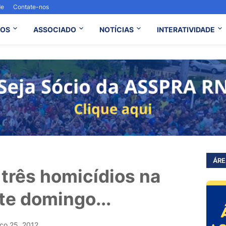
de
Contate-nos
OS
ASSOCIADO
NOTÍCIAS
INTERATIVIDADE
ÁRE
a três homicídios na
te domingo...
ço 25, 2012