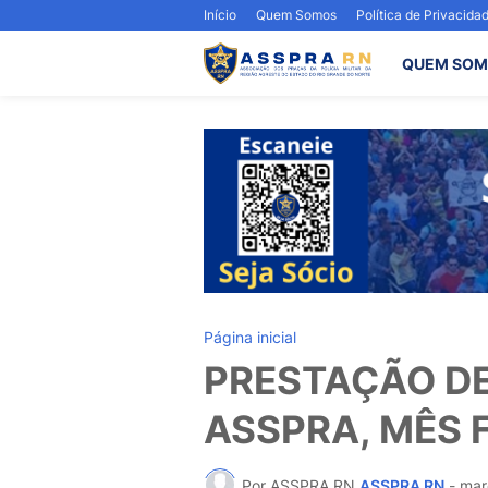
Início
Quem Somos
Política de Privacida
QUEM SOM
Página inicial
PRESTAÇÃO D
ASSPRA, MÊS 
Por ASSPRA RN
ASSPRA RN
-
mar