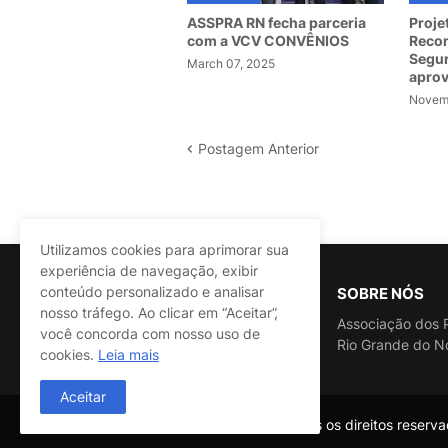
ASSPRA RN fecha parceria
Proje
com a VCV CONVÊNIOS
Recom
Segur
March 07, 2025
apro
Novemb
Postagem Anterior
Utilizamos cookies para aprimorar sua
experiência de navegação, exibir
conteúdo personalizado e analisar
SOBRE NÓS
nosso tráfego. Ao clicar em “Aceitar”,
Associação dos P
você concorda com nosso uso de
Rio Grande do N
cookies.
Leia mais
Aceitar
@ASSPRA RN Todos os direitos reservad