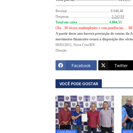
-----------------------------------------------------------------
Receitas ............................................... 8.048,48
Despesas ..............................................
3.243,93
Total em caixa _________________
4.804,55
Obs.: 38 sócios inadimplentes e com pendências..... 88
A partir deste ano haverá prestação de contas da 
movimento financeiro estará à disposição dos só
09/03/2012, Nova Cruz/RN.
Direção
Facebook
Twitter
VOCÊ PODE GOSTAR
CONVÊNIOS
NOTÍC