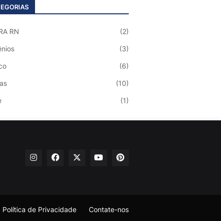
EGORIAS
RA RN
(2)
nios
(3)
co
(6)
ias
(10)
e
(1)
Política de Privacidade
Contate-nos