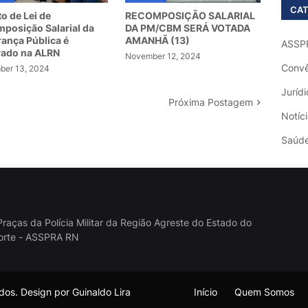
CAT
to de Lei de
RECOMPOSIÇÃO SALARIAL
posição Salarial da
DA PM/CBM SERÁ VOTADA
ança Pública é
AMANHÃ (13)
ASSP
vado na ALRN
November 12, 2024
Convê
er 13, 2024
Jurídi
Próxima Postagem
Notíc
Saúd
raças da Polícia Militar da Região Agreste do Estado do
orte - ASSPRA RN
os. Design por Guinaldo Lira
Início
Quem Somos