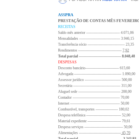
ASSPRA
PRESTAÇÃO DE CONTAS MÊS FEVEREIRO
RECEITAS
Saldo mês anterior --------------------------- 4.071,06
Mensalidades --------------------------------- 3.946,15
Transferência sócio ------------------------------ 23,35
Rendimentos
-----------------------------------
7,92
Total parcial ---------------------------------- 8.048,48
DESPESAS
Desconto bancário--------------------------- 615,60
Advogada -------------------------------------- 1.090,00
Assessor jurídico ----------------------------- 500,00
Secretária -------------------------------------- 311,00
Aluguel sede ---------------------------------- 200,00
Contador -------------------------------------- 70,00
Internet ---------------------------------------- 50,00
Combustível, transportes ------------------ 180,02
Despesa telefônica ---------------------------- 52,00
Material expediente --------------------------- 79,61
Despesa serviços ------------------------------- 50,00
Alimentações ----------------------------------
45,70
Total parcial ----------------------------------- 3.243,93