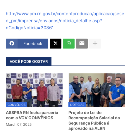
http://www.pm.rn.gov.br/contentproducao/aplicacao/sese
d_pm/imprensa/enviados/noticia_detalhe.asp?
nCodigoNoticia=30361
Facebook
VOCÊ PODE GOSTAR
CONVÊNIOS
NOTÍCIAS
ASSPRA RN fecha parceria
Projeto de Lei de
com a VCV CONVÊNIOS
Recomposição Salarial da
Segurança Pública é
March 07, 2025
aprovado na ALRN