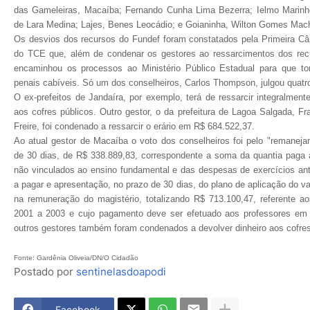
das Gameleiras, Macaíba; Fernando Cunha Lima Bezerra; Ielmo Marinho
de Lara Medina; Lajes, Benes Leocádio; e Goianinha, Wilton Gomes Mac
Os desvios dos recursos do Fundef foram constatados pela Primeira C
do TCE que, além de condenar os gestores ao ressarcimentos dos rec
encaminhou os processos ao Ministério Público Estadual para que t
penais cabíveis. Só um dos conselheiros, Carlos Thompson, julgou quatr
O ex-prefeitos de Jandaíra, por exemplo, terá de ressarcir integralmen
aos cofres públicos. Outro gestor, o da prefeitura de Lagoa Salgada, F
Freire, foi condenado a ressarcir o erário em R$ 684.522,37.
Ao atual gestor de Macaíba o voto dos conselheiros foi pelo "remaneja
de 30 dias, de R$ 338.889,83, correspondente a soma da quantia paga 
não vinculados ao ensino fundamental e das despesas de exercícios ant
a pagar e apresentação, no prazo de 30 dias, do plano de aplicação do val
na remuneração do magistério, totalizando R$ 713.100,47, referente ao
2001 a 2003 e cujo pagamento deve ser efetuado aos professores em t
outros gestores também foram condenados a devolver dinheiro aos cofres
Fonte: Gardênia Oliveia/DN/O Cidadão
Postado por
sentinelasdoapodi
Facebook