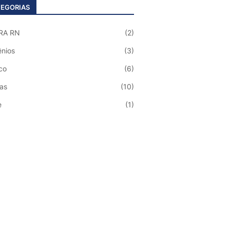
EGORIAS
RA RN
(2)
nios
(3)
co
(6)
ias
(10)
e
(1)