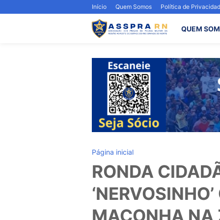
Início
Quem Somos
Política de Privacida
QUEM SOM
Página inicial
RONDA CIDAD
‘NERVOSINHO’
MACONHA NA Z