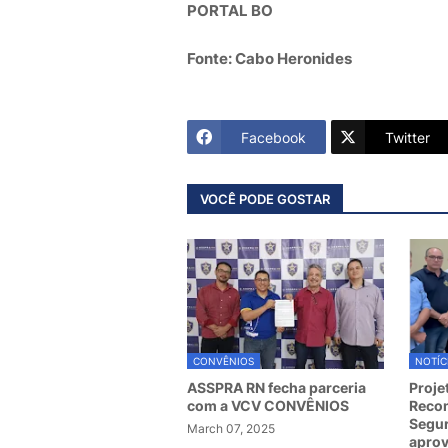
PORTAL BO
Fonte: Cabo Heronides
Facebook
Twitter
VOCÊ PODE GOSTAR
CONVÊNIOS
NOTÍC
ASSPRA RN fecha parceria
Proje
com a VCV CONVÊNIOS
Recom
Segur
March 07, 2025
apro