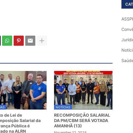
CAT
ASSP
Convê
Jurídi
Notíc
Saúd
IAS
NOTÍCIAS
to de Lei de
RECOMPOSIÇÃO SALARIAL
posição Salarial da
DA PM/CBM SERÁ VOTADA
ança Pública é
AMANHÃ (13)
vado na ALRN
November 12, 2024