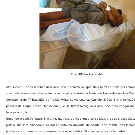
Foto: PM de Alexandria
Alto Oeste – Após receber uma denuncia anônima de que dois homens armados esta
comunidade rural na divisa entre os municípios de Antonio Martins e Alexandria no Alto Oe
Companhia do 7º Batalhão da Policia Militar de Alexandria, Capitão, Inácio Brilhante Araú
policiais do Grupo Tático Operacional (GTO), foram averiguar a denuncia e ao chegar ao 
bala pela dupla.
Segundo o capitão Inácio Brilhante, na troca de tiros entre os policiais e os dois suspeito
pistola, um fora baleado e ao dar entrada na unidade de saúde, não resistiu aos ferime
policiais encontraram com o homem um revolver calibre 38 com munições deflagradas.