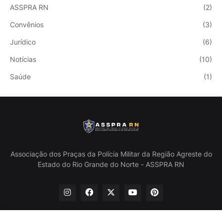
ASSPRA RN
(2)
Convênios
(3)
Jurídico
(6)
Notícias
(10)
Saúde
(1)
Associação dos Praças da Polícia Militar da Região Agreste do
Estado do Rio Grande do Norte - ASSPRA RN