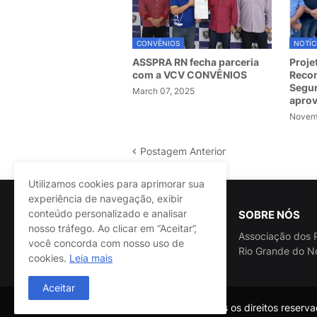
CONVÊNIOS
NOTÍC
ASSPRA RN fecha parceria
Proje
com a VCV CONVÊNIOS
Recom
Segur
March 07, 2025
apro
Novemb
Postagem Anterior
Utilizamos cookies para aprimorar sua
experiência de navegação, exibir
conteúdo personalizado e analisar
SOBRE NÓS
nosso tráfego. Ao clicar em “Aceitar”,
Associação dos P
você concorda com nosso uso de
Rio Grande do N
cookies.
Leia mais
Aceitar
@ASSPRA RN Todos os direitos reservad