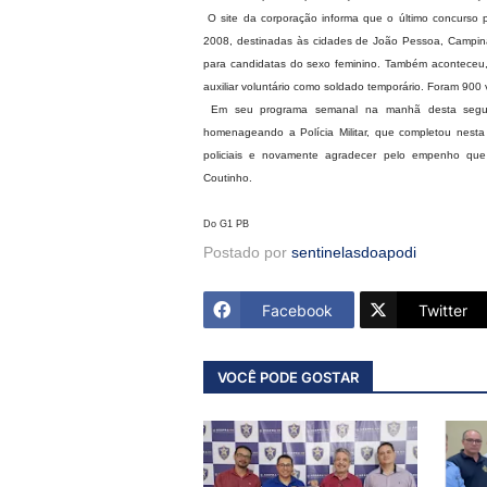
O site da corporação informa que o último concurso 
2008, destinadas às cidades de João Pessoa, Campina
para candidatas do sexo feminino. Também aconteceu
auxiliar voluntário como soldado temporário. Foram 90
Em seu programa semanal na manhã desta segund
homenageando a Polícia Militar, que completou nest
policiais e novamente agradecer pelo empenho que
Coutinho.
Do G1 PB
Postado por
sentinelasdoapodi
Facebook
Twitter
VOCÊ PODE GOSTAR