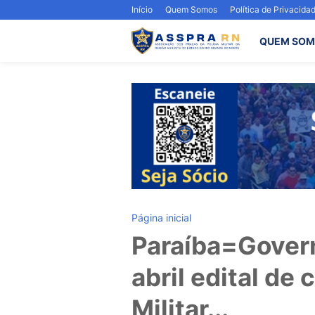
Início
Quem Somos
Política de Privacida
QUEM SOM
Página inicial
Paraíba=Gover
abril edital de
Militar...