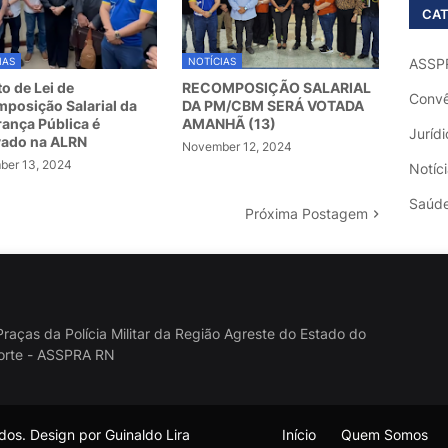
CAT
IAS
NOTÍCIAS
ASSP
to de Lei de
RECOMPOSIÇÃO SALARIAL
Convê
posição Salarial da
DA PM/CBM SERÁ VOTADA
ança Pública é
AMANHÃ (13)
Jurídi
vado na ALRN
November 12, 2024
er 13, 2024
Notíc
Saúd
Próxima Postagem
raças da Polícia Militar da Região Agreste do Estado do
orte - ASSPRA RN
os. Design por Guinaldo Lira
Início
Quem Somos