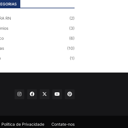
EGORIAS
RA RN
(2)
nios
(3)
co
(6)
ias
(10)
e
(1)
Política de Privacidade
Contate-nos