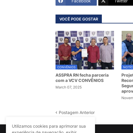
Facebook
Twitter
VOCÊ PODE GOSTAR
CONVÊNIOS
NOTÍC
ASSPRA RN fecha parceria
Proje
com a VCV CONVÊNIOS
Recom
Segur
March 07, 2025
apro
Novemb
Postagem Anterior
Utilizamos cookies para aprimorar sua
experiência de navegação, exibir