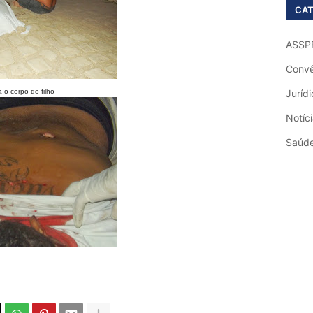
CAT
ASSP
Convê
 o corpo do filho
Jurídi
Notíc
Saúd