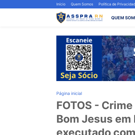
Início
Quem Somos
Política de Privacida
QUEM SOM
Página inicial
FOTOS - Crime 
Bom Jesus em 
executado com t