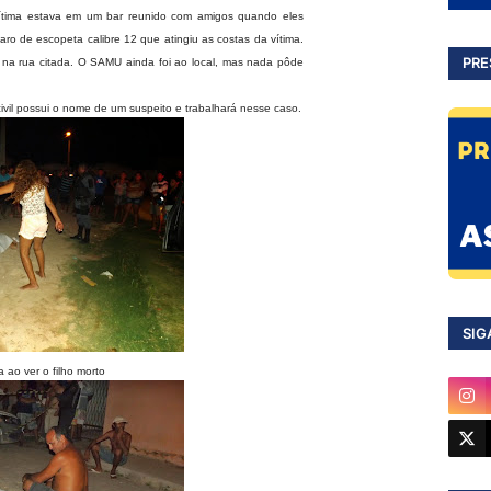
a vítima estava em um bar reunido com amigos quando eles
ro de escopeta calibre 12 que atingiu as costas da vítima.
PRE
a na rua citada. O SAMU ainda foi ao local, mas nada pôde
 civil possui o nome de um suspeito e trabalhará nesse caso.
SIG
ao ver o filho morto