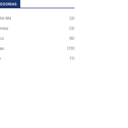
EGORIAS
RA RN
(2)
nios
(3)
co
(6)
ias
(10)
e
(1)