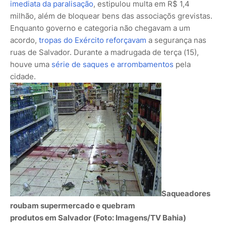
imediata da paralisação
, estipulou multa em R$ 1,4
milhão, além de bloquear bens das associaçõs grevistas.
Enquanto governo e categoria não chegavam a um
acordo,
tropas do Exército reforçavam
a segurança nas
ruas de Salvador. Durante a madrugada de terça (15),
houve uma
série de saques e arrombamentos
pela
cidade.
Saqueadores
roubam supermercado e quebram
produtos em Salvador (Foto: Imagens/TV Bahia)