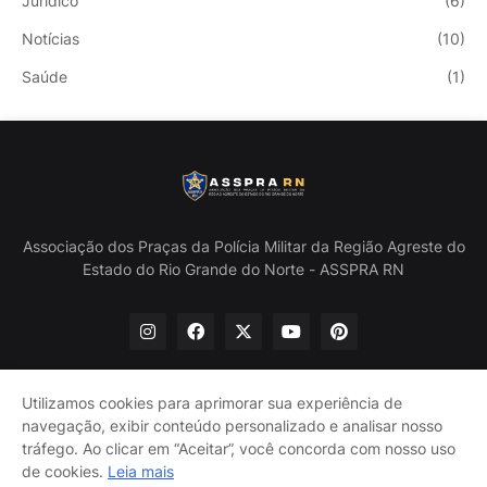
Jurídico
(6)
Notícias
(10)
Saúde
(1)
Associação dos Praças da Polícia Militar da Região Agreste do
Estado do Rio Grande do Norte - ASSPRA RN
Utilizamos cookies para aprimorar sua experiência de
navegação, exibir conteúdo personalizado e analisar nosso
Início
Quem Somos
Política de Privacidade
tráfego. Ao clicar em “Aceitar”, você concorda com nosso uso
Contate-nos
de cookies.
Leia mais