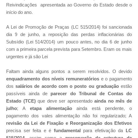
Reivindicações apresentada ao Governo do Estado desde o
início do ano.
A Lei de Promoção de Praças (LC 515/2014) foi sancionada
dia 9 de junho, a reposição das perdas inflacionárias do
Subsídio (Lei 514/2014) um pouco antes, no dia 6 de junho
com a primeira parcela prevista para Setembro. Eram os mais
urgentes e já são Lei
Faltam ainda alguns pontos a serem resolvidos. O devido
enquadramento dos níveis remuneratórios
e o pagamento
dos
salários de acordo com o posto ou graduação
estão
passíveis ainda de
parecer do Tribunal de Contas do
Estado (TCE)
que deve ser apresentado
ainda no mês de
julho
; A
etapa alimentação
ainda está pendente, o
pagamento dos vales alimentação não foi regularizado; A
revisão da Lei de Fixação e Reorganização dos Efetivos
precisa ser feita e é
fundamental
para efetivação da
LC
515/2014
, assim como a
preservação da estrutura de