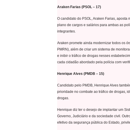
Araken Farias (PSOL – 17)
O candidato do PSOL, Araken Farias, aposta na
plano de cargos e salários para ambas as polí
integrantes.
Araken promete ainda modernizar todos os ór
PMRN), além de criar um sistema de monitora
e inibir o tráfico de drogas nesses estabele
cada cidadão abordado pela polícia com verifi
Henrique Alves (PMDB – 15)
Candidato pelo PMDB, Henrique Alves também d
prioridade no combate ao tráfico de drogas, i
drogas.
Henrique diz ter o desejo de implantar um Si
Governo, Judiciário e da sociedade civil. Out
efetivo da segurança pública do Estado, priv