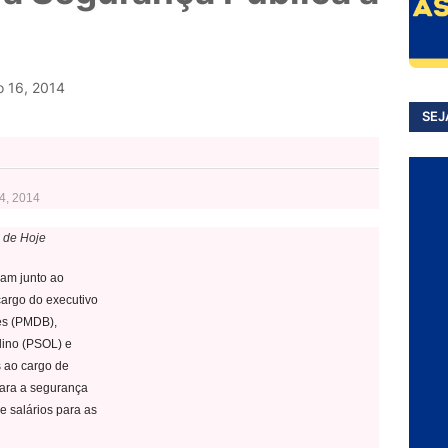
o 16, 2014
SEJ
14, 2014
l de Hoje
ram junto ao
cargo do executivo
es (PMDB),
lino (PSOL) e
 ao cargo de
para a segurança
e salários para as