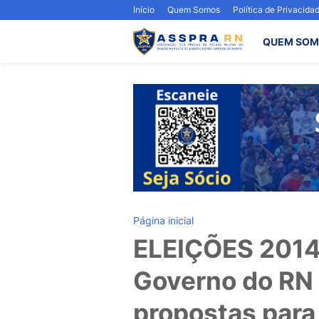
Início
Quem Somos
Política de Privacida
QUEM SOM
Página inicial
ELEIÇÕES 2014
Governo do RN
propostas para