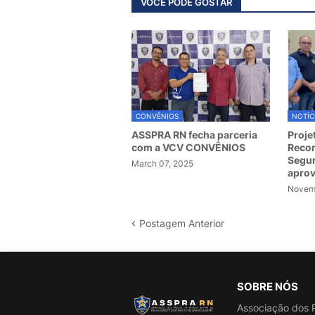
VOCÊ PODE GOSTAR
CONVÊNIOS
NOTÍC
ASSPRA RN fecha parceria
Proje
com a VCV CONVÊNIOS
Recom
Segur
March 07, 2025
apro
Novemb
Postagem Anterior
SOBRE NÓS
Associação dos P