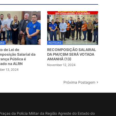
IAS
NOTÍCIAS
to de Lei de
RECOMPOSIÇÃO SALARIAL
posição Salarial da
DA PM/CBM SERÁ VOTADA
ança Pública é
AMANHÃ (13)
vado na ALRN
November 12, 2024
er 13, 2024
Próxima Postagem
raças da Polícia Militar da Região Agreste do Estado do