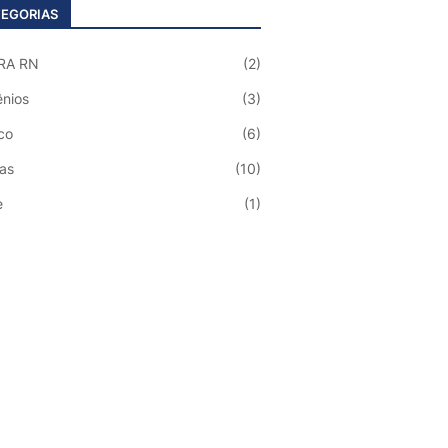
EGORIAS
RA RN
(2)
nios
(3)
co
(6)
ias
(10)
e
(1)