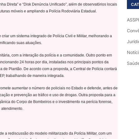
CAT
nha Direta” e “Disk Denúncia Unificado”, além de observatórios locais
uturas móveis e ampliando a Polícia Rodoviária Estadual.
ASSP
Convê
riar um sistema integrado de Polícia Civil e Militar, melhorando a
Jurídi
onificando suas atuações.
Notíc
itária, com a interação da polícia e a comunidade. Outro ponto em
funcionando 24 horas por dia, instaladas nos principais pontos da
Saúd
 de Plantão. De acordo com a proposta, a Central de Polícia contará
ITEP, trabalhando de maneira integrada.
promete aumentar o número de policiais no Estado e defende, antes de
ação e prevenção ao tráfico e uso de drogas. Outra proposta para a
ânica do Corpo de Bombeiros e o investimento na perícia forense,
 atendimento.
e a rediscussão do modelo militarizado da Polícia Militar, com um