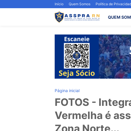
Início
Quem Somos
Política de Privacida
QUEM SOM
Página inicial
FOTOS - Integr
Vermelha é ass
Zona Norte...