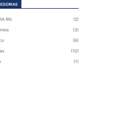
EGORIAS
RA RN
(2)
nios
(3)
co
(6)
ias
(10)
e
(1)