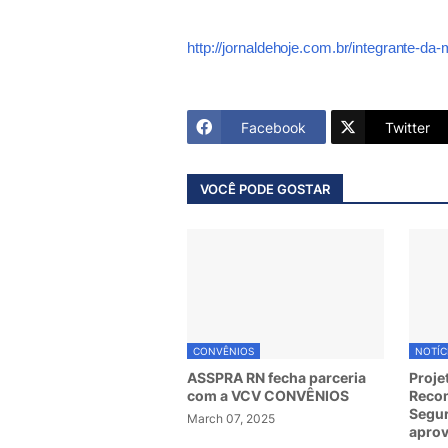
http://jornaldehoje.com.br/integrante-da
Facebook
Twitter
VOCÊ PODE GOSTAR
CONVÊNIOS
NOTÍC
ASSPRA RN fecha parceria
Proje
com a VCV CONVÊNIOS
Recom
Segur
March 07, 2025
apro