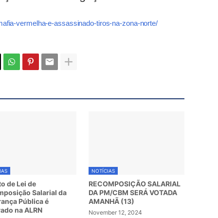
-mafia-vermelha-e-assassinado-tiros-na-zona-norte/
IAS
NOTÍCIAS
to de Lei de
RECOMPOSIÇÃO SALARIAL
posição Salarial da
DA PM/CBM SERÁ VOTADA
ança Pública é
AMANHÃ (13)
vado na ALRN
November 12, 2024