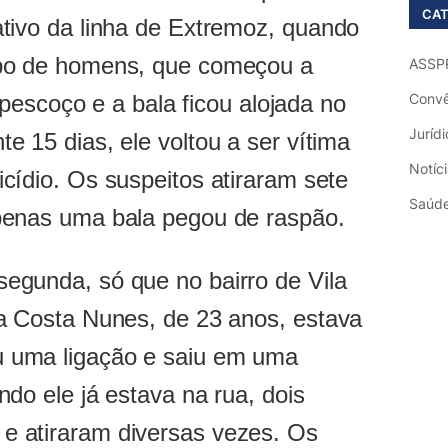
CAT
ativo da linha de Extremoz, quando
upo de homens, que começou a
ASSP
o pescoço e a bala ficou alojada no
Convê
Jurídi
e 15 dias, ele voltou a ser vítima
Notíc
cídio. Os suspeitos atiraram sete
Saúd
penas uma bala pegou de raspão.
egunda, só que no bairro de Vila
da Costa Nunes, de 23 anos, estava
 uma ligação e saiu em uma
ndo ele já estava na rua, dois
e atiraram diversas vezes. Os