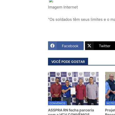
Imagem Internet
"Os soldados têm seus limites e o m
Facebook
Twitter
VOCÊ PODE GOSTAR
CONVÊNIOS
NOTÍC
ASSPRA RN fecha parceria
Proje
com a VCV CONVÊNIOS
Recom