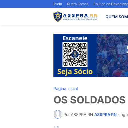
Início
Quem Somos
Política de Privacida
QUEM SOM
Página inicial
OS SOLDADOS T
Por ASSPRA RN
ASSPRA RN
-
ago