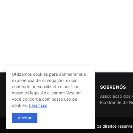
Utilizamos cookies para aprimorar sua
experiência de navegação, exibir
conteúdo personalizado e analisar
SOBRE NÓS
nosso tráfego. Ao clicar em “Aceitar”,
Associação dos P
você concorda com nosso uso de
Rio Grande do N
cookies.
Leia mais
Aceitar
@ASSPRA RN Todos os direitos reservad