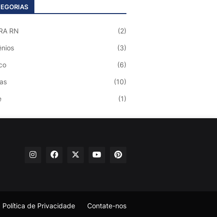
EGORIAS
RA RN
(2)
nios
(3)
co
(6)
ias
(10)
e
(1)
Política de Privacidade
Contate-nos