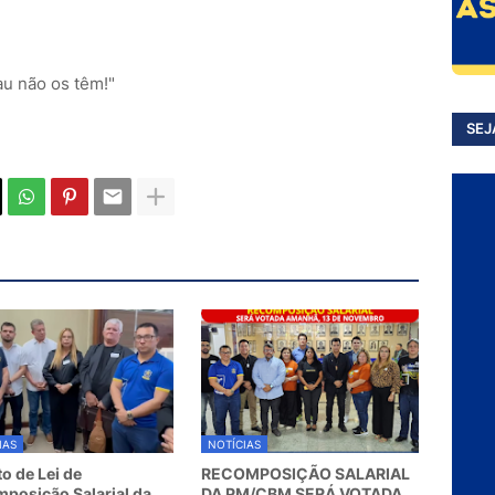
au não os têm!"
SEJ
IAS
NOTÍCIAS
to de Lei de
RECOMPOSIÇÃO SALARIAL
posição Salarial da
DA PM/CBM SERÁ VOTADA