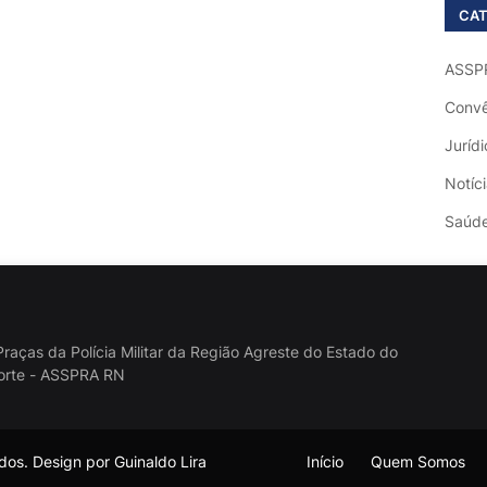
CAT
ASSP
Convê
Jurídi
Notíc
Saúd
raças da Polícia Militar da Região Agreste do Estado do
orte - ASSPRA RN
os. Design por Guinaldo Lira
Início
Quem Somos