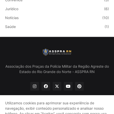
Jurídico
(6)
Notícias
(10)
Saúde
(1)
Associação dos Praças da Polícia Militar da Região Agreste do
Estado do Rio Grande do Norte - ASSPRA RN
Utilizamos cookies para aprimorar sua experiência de
navegação, exibir conteúdo personalizado e analisar nosso
Início
Quem Somos
Política de Privacidade
tráfego. Ao clicar em “Aceitar”, você concorda com nosso uso