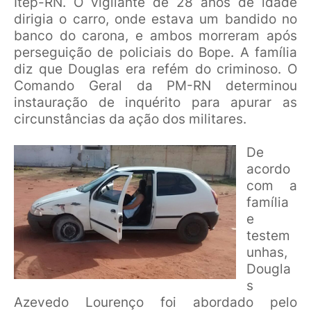
Itep-RN. O vigilante de 28 anos de idade
dirigia o carro, onde estava um bandido no
banco do carona, e ambos morreram após
perseguição de policiais do Bope. A família
diz que Douglas era refém do criminoso. O
Comando Geral da PM-RN determinou
instauração de inquérito para apurar as
circunstâncias da ação dos militares.
De
acordo
com a
família
e
testem
unhas,
Dougla
s
Azevedo Lourenço foi abordado pelo