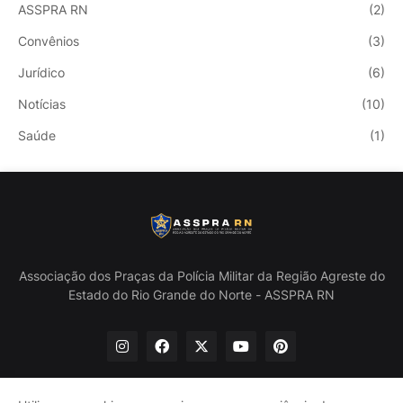
ASSPRA RN
(2)
Convênios
(3)
Jurídico
(6)
Notícias
(10)
Saúde
(1)
Associação dos Praças da Polícia Militar da Região Agreste do
Estado do Rio Grande do Norte - ASSPRA RN