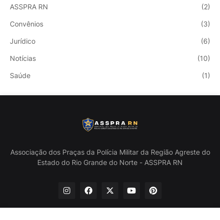
ASSPRA RN
(2)
Convênios
(3)
Jurídico
(6)
Notícias
(10)
Saúde
(1)
Associação dos Praças da Polícia Militar da Região Agreste do
Estado do Rio Grande do Norte - ASSPRA RN