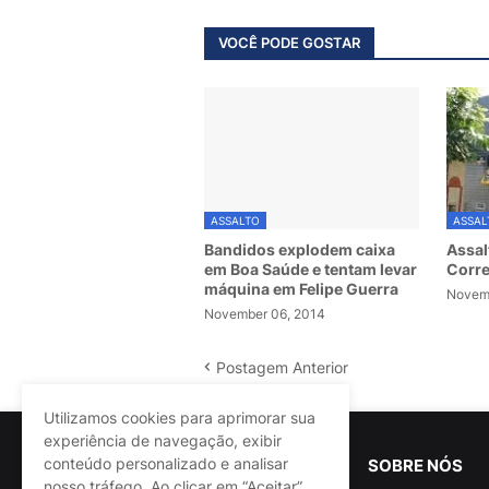
VOCÊ PODE GOSTAR
ASSALTO
ASSAL
Bandidos explodem caixa
Assal
em Boa Saúde e tentam levar
Corre
máquina em Felipe Guerra
Novemb
November 06, 2014
Postagem Anterior
Utilizamos cookies para aprimorar sua
experiência de navegação, exibir
conteúdo personalizado e analisar
SOBRE NÓS
nosso tráfego. Ao clicar em “Aceitar”,