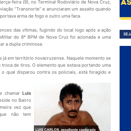
erça-feira (9), no Terminal Rodoviário de Nova Cruz,
viação “Transnorte” e anunciaram um assalto quando
portava arma de fogo e outro uma faca.
ences das vítimas, fugindo do local logo após a ação
SEJ
 Militar do 8º BPM de Nova Cruz foi acionada e uma
ar a dupla criminosa.
dos já em território novacruzense. Naquele momento se
m troca de tiros. O elemento que estava portando uma
 o qual disparou contra os policiais, está foragido e
 se chamar
Luis
e
side no Bairro
imeira vez que
, que não tem