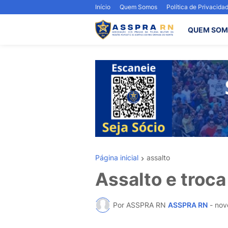
Início
Quem Somos
Política de Privacida
QUEM SOM
Página inicial
assalto
Assalto e troca
Por ASSPRA RN
ASSPRA RN
-
nov