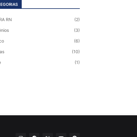
EGORIAS
RA RN
(2)
nios
(3)
co
(6)
ias
(10)
e
(1)