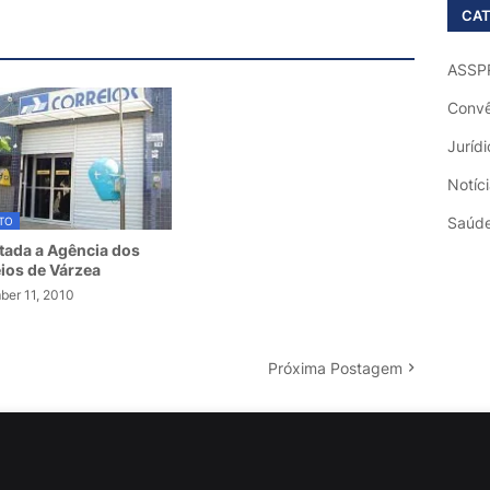
CAT
ASSP
Convê
Jurídi
Notíc
Saúd
TO
tada a Agência dos
ios de Várzea
er 11, 2010
Próxima Postagem