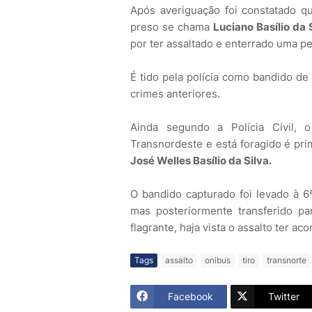
Após averiguação foi constatado qu
preso se chama
Luciano Basílio da 
por ter assaltado e enterrado uma p
É tido pela polícia como bandido de 
crimes anteriores.
Ainda segundo a Polícia Civil, 
Transnordeste e está foragido é pri
José Welles Basílio da Silva.
O bandido capturado foi levado à 6ª
mas posteriormente transferido pa
flagrante, haja vista o assalto ter ac
Tags
assalto
onibus
tiro
transnorte
Facebook
Twitter