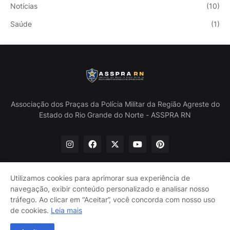
Notícias
(10)
Saúde
(1)
Associação dos Praças da Polícia Militar da Região Agreste do
Estado do Rio Grande do Norte - ASSPRA RN
Utilizamos cookies para aprimorar sua experiência de
navegação, exibir conteúdo personalizado e analisar nosso
Início
Quem Somos
Política de Privacidade
tráfego. Ao clicar em “Aceitar”, você concorda com nosso uso
Contate-nos
de cookies.
Leia mais
@ASSPRA RN Todos os direitos reservados. Design por