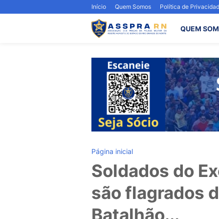
Início
Quem Somos
Política de Privacida
QUEM SOM
Página inicial
Soldados do Ex
são flagrados 
Batalhão...