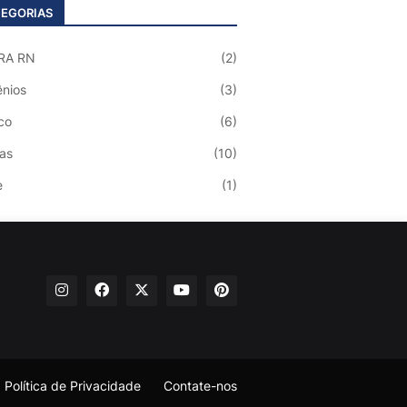
EGORIAS
RA RN
(2)
nios
(3)
co
(6)
ias
(10)
e
(1)
Política de Privacidade
Contate-nos