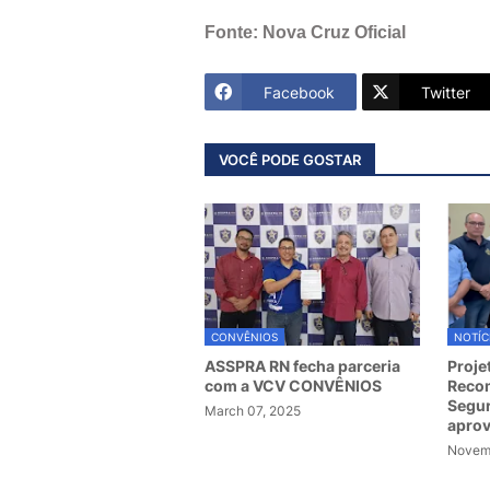
Fonte: Nova Cruz Oficial
Facebook
Twitter
VOCÊ PODE GOSTAR
CONVÊNIOS
NOTÍC
ASSPRA RN fecha parceria
Proje
com a VCV CONVÊNIOS
Recom
Segur
March 07, 2025
apro
Novemb