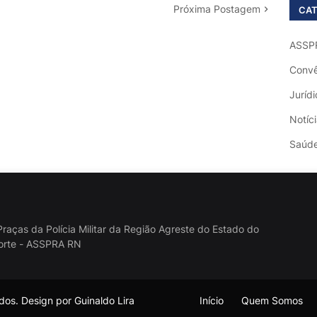
Próxima Postagem
CAT
ASSP
Convê
Jurídi
Notíc
Saúd
raças da Polícia Militar da Região Agreste do Estado do
orte - ASSPRA RN
os. Design por Guinaldo Lira
Início
Quem Somos