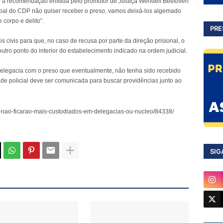
 a recomendação emitida pelo promotor de Justiça Wendell Beetoven
oal do CDP não quiser receber o preso, vamos deixá-los algemado
corpo e delito”.
PRE
s civis para que, no caso de recusa por parte da direção prisional, o
tro ponto do interior do estabelecimento indicado na ordem judicial.
elegacia com o preso que eventualmente, não tenha sido recebido
ade policial deve ser comunicada para buscar providências junto ao
os-nao-ficarao-mais-custodiados-em-delegacias-ou-nucleo/84338/
SIG