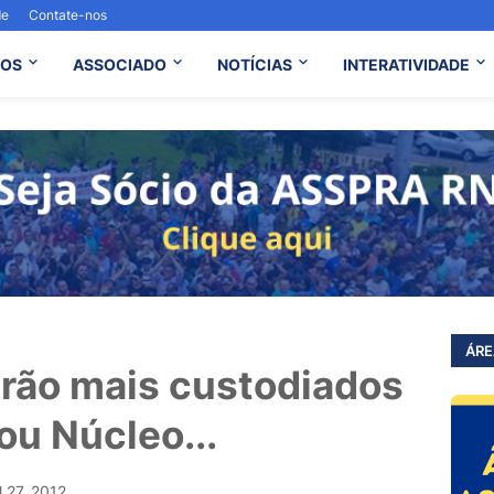
de
Contate-nos
OS
ASSOCIADO
NOTÍCIAS
INTERATIVIDADE
ÁRE
arão mais custodiados
ou Núcleo...
l 27, 2012