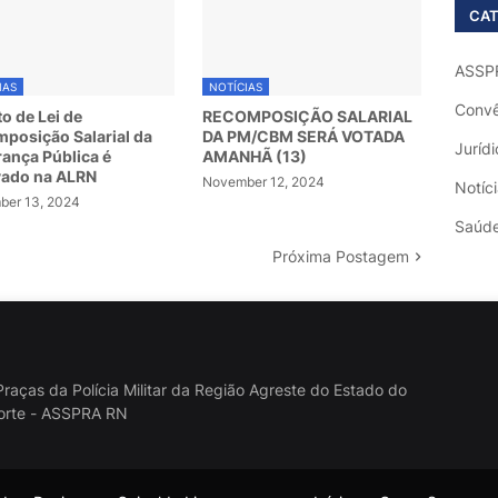
CAT
ASSP
IAS
NOTÍCIAS
Convê
to de Lei de
RECOMPOSIÇÃO SALARIAL
posição Salarial da
DA PM/CBM SERÁ VOTADA
Jurídi
ança Pública é
AMANHÃ (13)
vado na ALRN
November 12, 2024
Notíc
er 13, 2024
Saúd
Próxima Postagem
raças da Polícia Militar da Região Agreste do Estado do
orte - ASSPRA RN