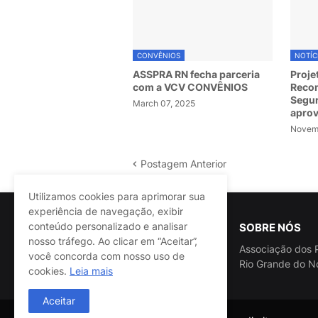
CONVÊNIOS
NOTÍC
ASSPRA RN fecha parceria
Proje
com a VCV CONVÊNIOS
Recom
Segur
March 07, 2025
apro
Novemb
Postagem Anterior
Utilizamos cookies para aprimorar sua
experiência de navegação, exibir
conteúdo personalizado e analisar
SOBRE NÓS
nosso tráfego. Ao clicar em “Aceitar”,
Associação dos P
você concorda com nosso uso de
Rio Grande do N
cookies.
Leia mais
Aceitar