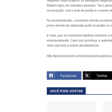
Segundo Fábio Rogério, os delegados seguirão
Ribeiro Agra, em setembro passado. “Se o pess
na recepção, com o auto de prisão e o exame de 
Na recomendação, o promotor orienta os policiai
preso deverá ser algemado junto às grades ou ou
E mais, que em nenhuma hipótese retornem à d
voluntariamente. Caso isso aconteça, a autorid
Juízo que teve a ordem desobedecida.
http://www.nominuto.com/noticias/policia/pres
Facebook
Twitter
VOCÊ PODE GOSTAR