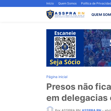
Início
Quem Somos
Política de Privacida
QUEM SOM
Página inicial
Presos não fic
em delegacias 
Por ASSPRA RN
ASSPRA RN
-
abri