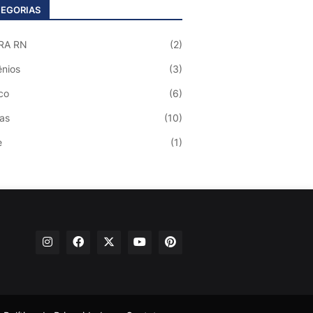
EGORIAS
RA RN
(2)
nios
(3)
co
(6)
ias
(10)
e
(1)