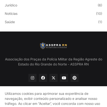
Jurídico
(6)
Notícias
(10)
Saúde
(1)
Associação dos Praças da Polícia Militar da Região Agreste do
Estado do Rio Grande do Norte - ASSPRA RN
Utilizamos cookies para aprimorar sua experiência de
navegação, exibir conteúdo personalizado e analisar nosso
Início
Quem Somos
Política de Privacidade
tráfego. Ao clicar em “Aceitar”, você concorda com nosso uso
Contate-nos