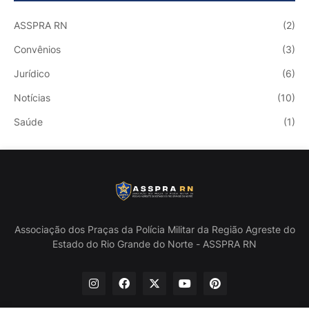
ASSPRA RN
(2)
Convênios
(3)
Jurídico
(6)
Notícias
(10)
Saúde
(1)
Associação dos Praças da Polícia Militar da Região Agreste do
Estado do Rio Grande do Norte - ASSPRA RN