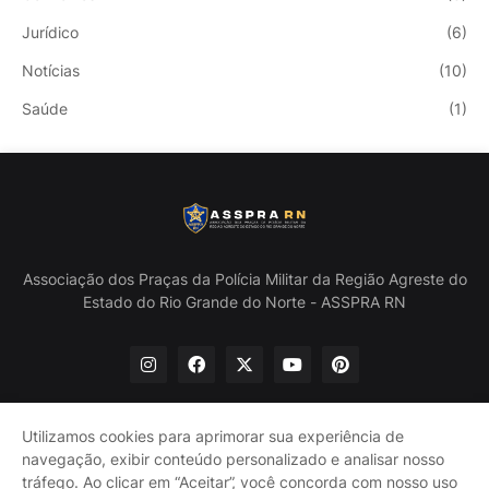
Jurídico
(6)
Notícias
(10)
Saúde
(1)
Associação dos Praças da Polícia Militar da Região Agreste do
Estado do Rio Grande do Norte - ASSPRA RN
Utilizamos cookies para aprimorar sua experiência de
navegação, exibir conteúdo personalizado e analisar nosso
Início
Quem Somos
Política de Privacidade
tráfego. Ao clicar em “Aceitar”, você concorda com nosso uso