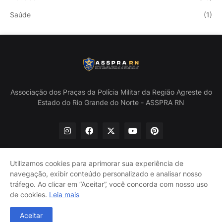
Saúde
(1)
Associação dos Praças da Polícia Militar da Região Agreste do
Estado do Rio Grande do Norte - ASSPRA RN
Utilizamos cookies para aprimorar sua experiência de
navegação, exibir conteúdo personalizado e analisar nosso
Início
Quem Somos
Política de Privacidade
tráfego. Ao clicar em “Aceitar”, você concorda com nosso uso
Contate-nos
de cookies.
Leia mais
@ASSPRA RN Todos os direitos reservados. Design por
Aceitar
Guinaldo Lira