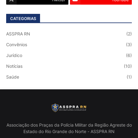
CATEGORIAS
ASSPRA RN
(2)
Convênios
(3)
Jurídico
(6)
Notícias
(10)
Saúde
(1)
Associação dos Praças da Polícia Militar da Região Agreste do
Estado do Rio Grande do Norte - ASSPRA RN