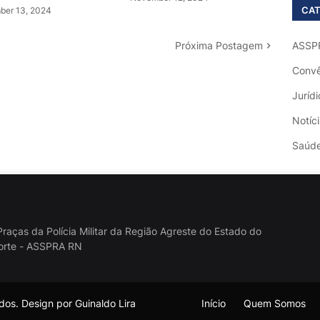
CAT
er 13, 2024
Próxima Postagem
ASSP
Convê
Jurídi
Notíc
Saúd
raças da Polícia Militar da Região Agreste do Estado do
orte - ASSPRA RN
os. Design por Guinaldo Lira
Início
Quem Somos