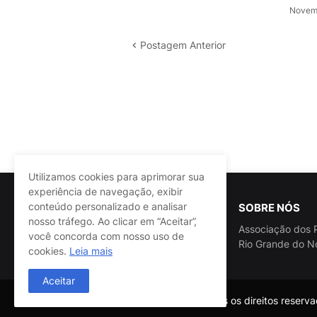
Novemb
Postagem Anterior
Utilizamos cookies para aprimorar sua
experiência de navegação, exibir
conteúdo personalizado e analisar
SOBRE NÓS
nosso tráfego. Ao clicar em “Aceitar”,
Associação dos P
você concorda com nosso uso de
Rio Grande do N
cookies.
Leia mais
Aceitar
@ASSPRA RN Todos os direitos reservad