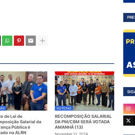
PRE
SIG
IAS
NOTÍCIAS
to de Lei de
RECOMPOSIÇÃO SALARIAL
posição Salarial da
DA PM/CBM SERÁ VOTADA
ança Pública é
AMANHÃ (13)
vado na ALRN
November 12, 2024