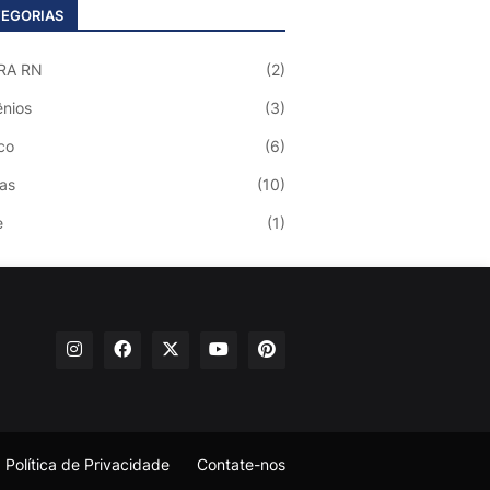
EGORIAS
RA RN
(2)
nios
(3)
co
(6)
ias
(10)
e
(1)
Política de Privacidade
Contate-nos