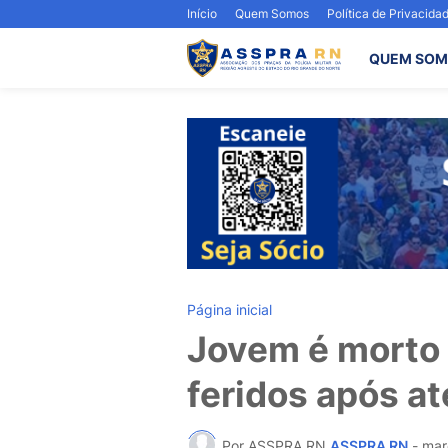
Início
Quem Somos
Política de Privacida
QUEM SOM
Página inicial
Jovem é morto 
feridos após a
Por ASSPRA RN
ASSPRA RN
-
mar