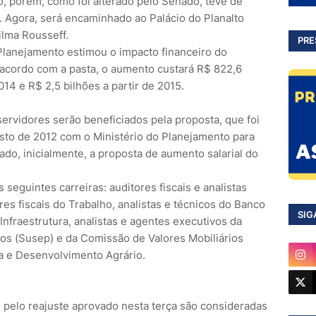
, porém, como foi alterado pelo Senado, teve de
. Agora, será encaminhado ao Palácio do Planalto
ilma Rousseff.
PRE
 Planejamento estimou o impacto financeiro do
 acordo com a pasta, o aumento custará R$ 822,6
14 e R$ 2,5 bilhões a partir de 2015.
rvidores serão beneficiados pela proposta, que foi
sto de 2012 com o Ministério do Planejamento para
do, inicialmente, a proposta de aumento salarial do
seguintes carreiras: auditores fiscais e analistas
ores fiscais do Trabalho, analistas e técnicos do Banco
SIG
 Infraestrutura, analistas e agentes executivos da
os (Susep) e da Comissão de Valores Mobiliários
a e Desenvolvimento Agrário.
 pelo reajuste aprovado nesta terça são consideradas