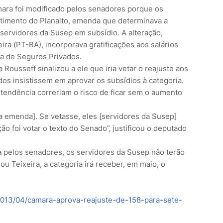
ara foi modificado pelos senadores porque os
imento do Planalto, emenda que determinava a
ervidores da Susep em subsídio. A alteração,
ra (PT-BA), incorporava gratificações aos salários
a de Seguros Privados.
Rousseff sinalizou a ele que iria vetar o reajuste aos
os insistissem em aprovar os subsídios à categoria.
ntendência correriam o risco de ficar sem o aumento
a emenda]. Se vetasse, eles [servidores da Susep]
ão foi votar o texto do Senado”, justificou o deputado
 pelos senadores, os servidores da Susep não terão
mou Teixeira, a categoria irá receber, em maio, o
a/2013/04/camara-aprova-reajuste-de-158-para-sete-