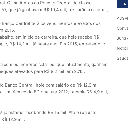
ral. Os auditores da Receita Federal de classe
CAT
 IV), que já ganhavam R$ 19,4 mil, passarão a receber,
ASSP
do Banco Central terá os vencimentos elevados dos
Convê
em 2015.
rabalho, em início de carreira, que hoje recebe R$
Jurídi
plo, R$ 14,2 mil já neste ano. Em 2015, entretanto, o
Notíc
Saúd
ita com os menores salários, que, atualmente, ganham
heques elevados para R$ 9,2 mil, em 2015.
do Banco Central, hoje com salário de R$ 12,9 mil,
s. Um técnico do BC que, até 2012, recebia R$ 4,9 mil,
já estarão recebendo R$ 15 mil. Até o reajuste
 R$ 12,9 mil.