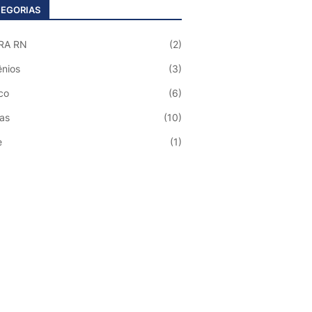
EGORIAS
RA RN
(2)
nios
(3)
co
(6)
ias
(10)
e
(1)