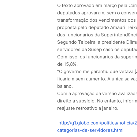
O texto aprovado em março pela Câm
deputados aprovaram, sem o consent
transformação dos vencimentos dos s
proposta pelo deputado Amauri Teixei
dos funcionários da Superintendênci
Segundo Teixeira, a presidente Dilma 
servidores da Susep caso os deputad
Com isso, os funcionários da superi
de 15,8%.
“O governo me garantiu que vetava [
ficariam sem aumento. A única salvaç
baiano.
Com a aprovação da versão avalizada
direito a subsídio. No entanto, infor
reajuste retroativo a janeiro.
http://g1.globo.com/politica/notici
categorias-de-servidores.html