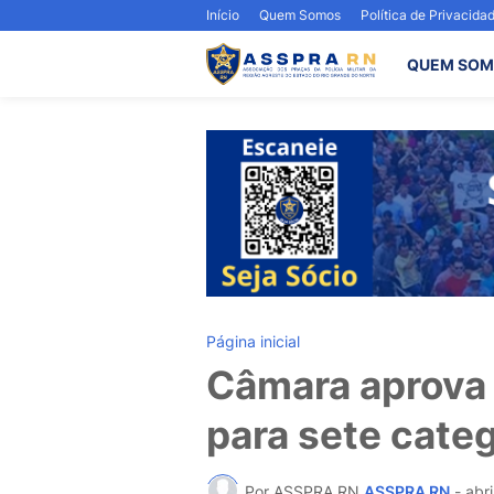
Início
Quem Somos
Política de Privacida
QUEM SOM
Página inicial
Câmara aprova 
para sete categ
Por ASSPRA RN
ASSPRA RN
-
abri