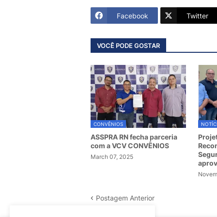
Facebook
Twitter
VOCÊ PODE GOSTAR
CONVÊNIOS
NOTÍC
ASSPRA RN fecha parceria
Proje
com a VCV CONVÊNIOS
Recom
Segur
March 07, 2025
apro
Novemb
Postagem Anterior