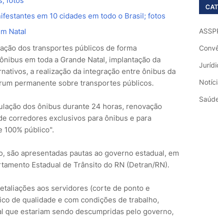
; fotos
CAT
festantes em 10 cidades em todo o Brasil; fotos
em Natal
ASSP
tação dos transportes públicos de forma
Convê
 ônibus em toda a Grande Natal, implantação da
Jurídi
rnativos, a realização da integração entre ônibus da
Notíc
órum permanente sobre transportes públicos.
Saúd
ulação dos ônibus durante 24 horas, renovação
 de corredores exclusivos para ônibus e para
te 100% público".
o, são apresentadas pautas ao governo estadual, em
rtamento Estadual de Trânsito do RN (Detran/RN).
etaliações aos servidores (corte de ponto e
blico de qualidade e com condições de trabalho,
al que estariam sendo descumpridas pelo governo,