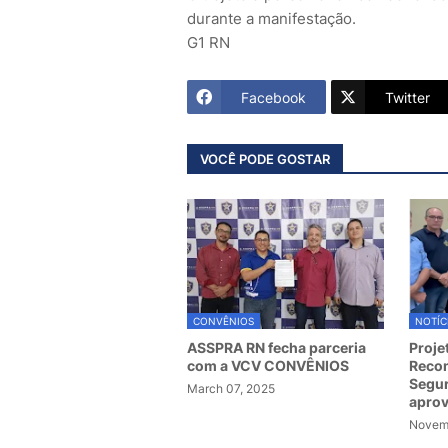
durante a manifestação.
G1 RN
Facebook
Twitter
VOCÊ PODE GOSTAR
CONVÊNIOS
NOTÍC
ASSPRA RN fecha parceria
Proje
com a VCV CONVÊNIOS
Recom
Segur
March 07, 2025
apro
Novemb