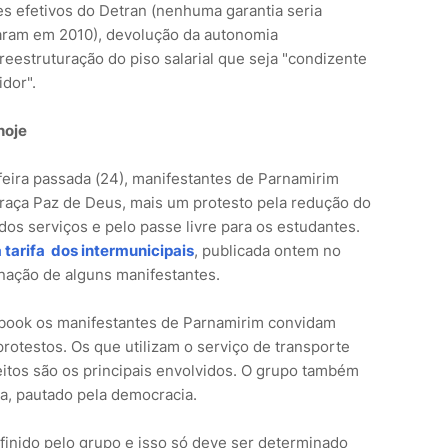
res efetivos do Detran (nenhuma garantia seria
aram em 2010), devolução da autonomia
 reestruturação do piso salarial que seja "condizente
dor".
hoje
feira passada (24), manifestantes de Parnamirim
Praça Paz de Deus, mais um protesto pela redução do
 dos serviços e pelo passe livre para os estudantes.
 tarifa dos intermunicipais
, publicada ontem no
ignação de alguns manifestantes.
book os manifestantes de Parnamirim convidam
rotestos. Os que utilizam o serviço de transporte
eitos são os principais envolvidos. O grupo também
, pautado pela democracia.
definido pelo grupo e isso só deve ser determinado