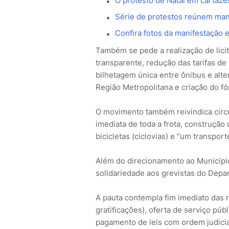
O protesto de Natal em cartazes
Série de protestos reúnem mani
Confira fotos da manifestação 
Também se pede a realização de lici
transparente, redução das tarifas de
bilhetagem única entre ônibus e alte
Região Metropolitana e criação do f
O movimento também reivindica circ
imediata de toda a frota, construção
bicicletas (ciclovias) e "um transpor
Além do direcionamento ao Municípi
solidariedade aos grevistas do Depa
A pauta contempla fim imediato das r
gratificações), oferta de serviço pú
pagamento de leis com ordem judici