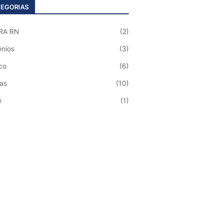
EGORIAS
RA RN
(2)
nios
(3)
co
(6)
ias
(10)
e
(1)