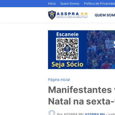
Início
Quem Somos
Política de Privacida
QUEM SOM
Página inicial
Manifestantes 
Natal na sexta-f
Por ASSPRA RN
ASSPRA RN
-
jun