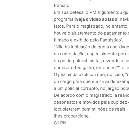
trânsito.
Em sua defesa, o PM argumentou que
programa (
veja o vídeo ao lado
) hav
fatos. Para o magistrado, no entanto,
houve o ajustamento do pagamento d
filmado e exibido pelo Fantástico”.
“Não há indicação de que a abordag
na contestação, especialmente porqu
do posto policial militar, dizendo o 
quebrar o teu galho, entendeu?", e, e
O juiz ainda explicou que, no caso, 
do cargo para que ele sirva de exemp
a um policial corrupto, no jargão popul
De acordo com o magistrado, a reali
desonestos e movidos pela cupidez o 
locupletarem com milhões de reais 
lhes proporcione.
G1 RN