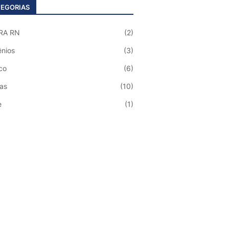
EGORIAS
RA RN
(2)
nios
(3)
co
(6)
ias
(10)
e
(1)