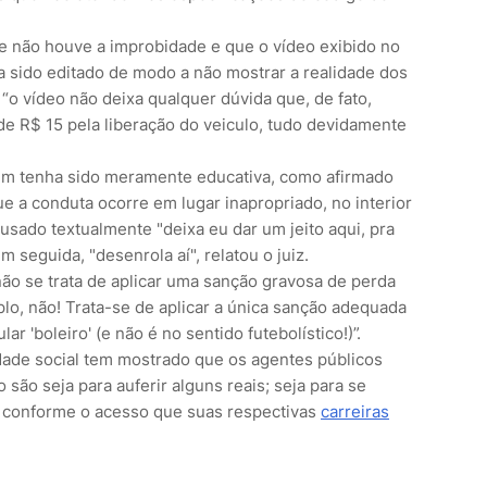
 não houve a improbidade e que o vídeo exibido no
ia sido editado de modo a não mostrar a realidade dos
 “o vídeo não deixa qualquer dúvida que, de fato,
e R$ 15 pela liberação do veiculo, tudo devidamente
em tenha sido meramente educativa, como afirmado
e a conduta ocorre em lugar inapropriado, no interior
acusado textualmente "deixa eu dar um jeito aqui, pra
m seguida, "desenrola aí", relatou o juiz.
“não se trata de aplicar uma sanção gravosa de perda
lo, não! Trata-se de aplicar a única sanção adequada
ar 'boleiro' (e não é no sentido futebolístico!)”.
dade social tem mostrado que os agentes públicos
são seja para auferir alguns reais; seja para se
- conforme o acesso que suas respectivas
carreiras