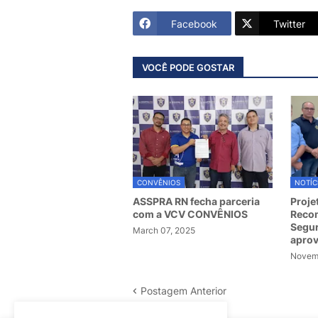
Facebook
Twitter
VOCÊ PODE GOSTAR
CONVÊNIOS
NOTÍC
ASSPRA RN fecha parceria
Proje
com a VCV CONVÊNIOS
Recom
Segur
March 07, 2025
apro
Novemb
Postagem Anterior