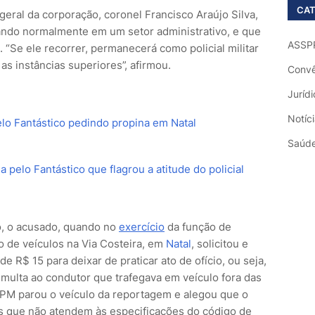
CAT
geral da corporação, coronel Francisco Araújo Silva,
lhando normalmente em um setor administrativo, e que
ASSP
. “Se ele recorrer, permanecerá como policial militar
as instâncias superiores”, afirmou.
Convê
Jurídi
Notíc
lo Fantástico pedindo propina em Natal
Saúd
a pelo Fantástico que flagrou a atitude do policial
o, o acusado, quando no
exercício
da função de
ção de veículos na Via Costeira, em
Natal
, solicitou e
 R$ 15 para deixar de praticar ato de ofício, ou seja,
gir multa ao condutor que trafegava em veículo fora das
o PM parou o veículo da reportagem e alegou que o
os que não atendem às especificações do código de