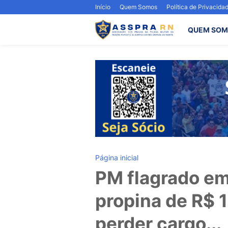
Início
Quem Somos
Política de Privacida
QUEM SOM
Página inicial
PM flagrado em
propina de R$ 
perder cargo...