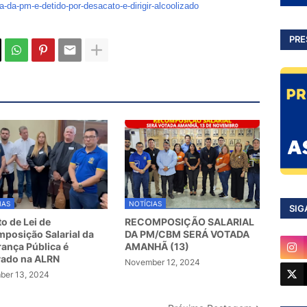
a-da-pm-e-detido-por-desacato-e-dirigir-alcoolizado
PRE
IAS
NOTÍCIAS
SIG
to de Lei de
RECOMPOSIÇÃO SALARIAL
posição Salarial da
DA PM/CBM SERÁ VOTADA
ança Pública é
AMANHÃ (13)
vado na ALRN
November 12, 2024
er 13, 2024