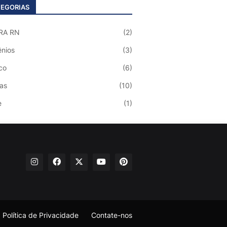
EGORIAS
RA RN
(2)
nios
(3)
co
(6)
ias
(10)
e
(1)
Política de Privacidade
Contate-nos