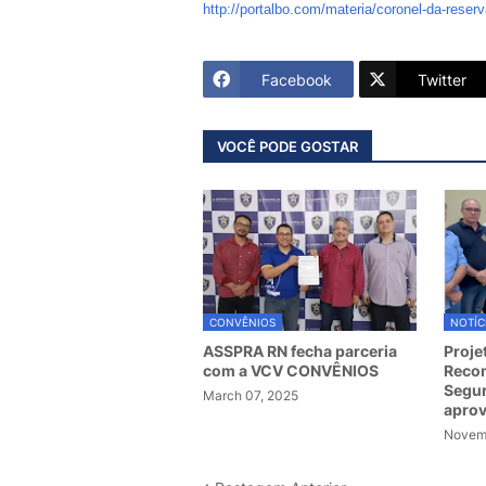
http://portalbo.com/materia/coronel-da-reserv
Facebook
Twitter
VOCÊ PODE GOSTAR
CONVÊNIOS
NOTÍC
ASSPRA RN fecha parceria
Proje
com a VCV CONVÊNIOS
Recom
Segur
March 07, 2025
apro
Novemb