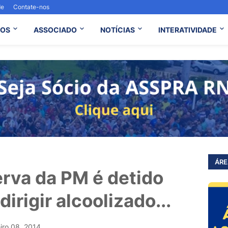
de
Contate-nos
OS
ASSOCIADO
NOTÍCIAS
INTERATIVIDADE
ÁRE
erva da PM é detido
irigir alcoolizado...
eiro 08, 2014