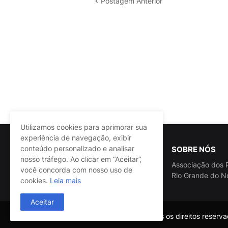
Postagem Anterior
Utilizamos cookies para aprimorar sua
experiência de navegação, exibir
conteúdo personalizado e analisar
SOBRE NÓS
nosso tráfego. Ao clicar em “Aceitar”,
Associação dos P
você concorda com nosso uso de
Rio Grande do N
cookies.
Leia mais
Aceitar
@ASSPRA RN Todos os direitos reservad