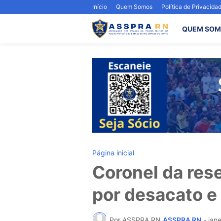
Início
Quem Somos
Política de Privacida
QUEM SOM
Página inicial
Coronel da res
por desacato e d
Por ASSPRA RN
ASSPRA RN
-
jan