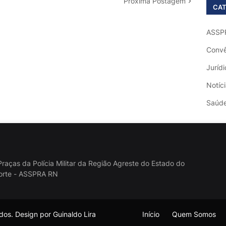
Próxima Postagem
CAT
ASSP
Convê
Jurídi
Notíc
Saúd
raças da Polícia Militar da Região Agreste do Estado do
orte - ASSPRA RN
os. Design por Guinaldo Lira
Início
Quem Somos