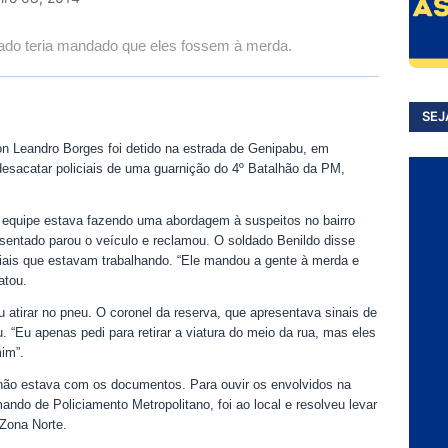
ntado teria mandado que eles fossem à merda.
SEJ
son Leandro Borges foi detido na estrada de Genipabu, em
 desacatar policiais de uma guarnição do 4º Batalhão da PM,
 equipe estava fazendo uma abordagem à suspeitos no bairro
sentado parou o veículo e reclamou. O soldado Benildo disse
liciais que estavam trabalhando. “Ele mandou a gente à merda e
atou.
sou atirar no pneu. O coronel da reserva, que apresentava sinais de
. “Eu apenas pedi para retirar a viatura do meio da rua, mas eles
im”.
 não estava com os documentos. Para ouvir os envolvidos na
ndo de Policiamento Metropolitano, foi ao local e resolveu levar
 Zona Norte.