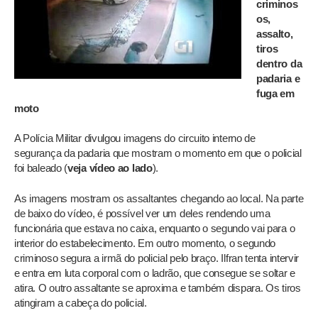
criminos
os,
assalto,
tiros
dentro da
padaria e
fuga em
moto
A Polícia Militar divulgou imagens do circuito interno de
segurança da padaria que mostram o momento em que o policial
foi baleado (
veja vídeo ao lado
).
As imagens mostram os assaltantes chegando ao local. Na parte
de baixo do vídeo, é possível ver um deles rendendo uma
funcionária que estava no caixa, enquanto o segundo vai para o
interior do estabelecimento. Em outro momento, o segundo
criminoso segura a irmã do policial pelo braço. Ilfran tenta intervir
e entra em luta corporal com o ladrão, que consegue se soltar e
atira. O outro assaltante se aproxima e também dispara. Os tiros
atingiram a cabeça do policial.