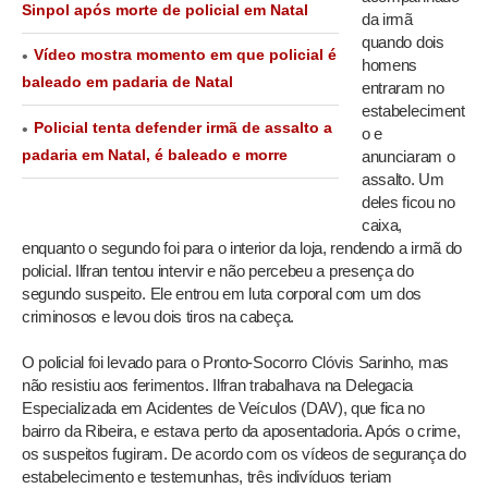
Sinpol após morte de policial em Natal
da irmã
quando dois
Vídeo mostra momento em que policial é
homens
baleado em padaria de Natal
entraram no
estabeleciment
Policial tenta defender irmã de assalto a
o e
padaria em Natal, é baleado e morre
anunciaram o
assalto. Um
deles ficou no
caixa,
enquanto o segundo foi para o interior da loja, rendendo a irmã do
policial. Ilfran tentou intervir e não percebeu a presença do
segundo suspeito. Ele entrou em luta corporal com um dos
criminosos e levou dois tiros na cabeça.
O policial foi levado para o Pronto-Socorro Clóvis Sarinho, mas
não resistiu aos ferimentos. Ilfran trabalhava na Delegacia
Especializada em Acidentes de Veículos (DAV), que fica no
bairro da Ribeira, e estava perto da aposentadoria. Após o crime,
os suspeitos fugiram. De acordo com os vídeos de segurança do
estabelecimento e testemunhas, três indivíduos teriam