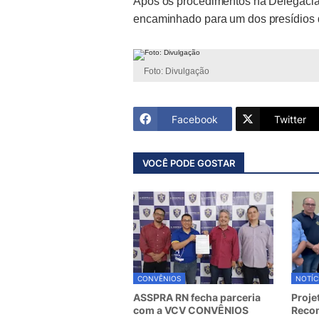
Após os procedimentos na Delegacia
encaminhado para um dos presídios d
Foto: Divulgação
Facebook
Twitter
VOCÊ PODE GOSTAR
CONVÊNIOS
NOTÍC
ASSPRA RN fecha parceria
Proje
com a VCV CONVÊNIOS
Recom