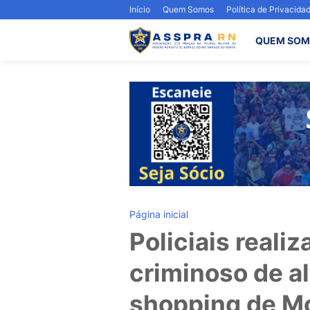
Início
Quem Somos
Política de Privacida
QUEM SOM
Página inicial
Policiais reali
criminoso de a
shopping de Mo