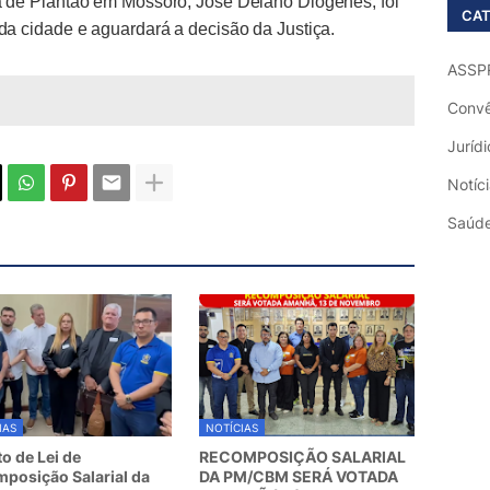
 de Plantão em Mossoró, José Delano Diógenes, foi
CAT
a cidade e aguardará a decisão da Justiça.
ASSP
Convê
Jurídi
Notíc
Saúd
IAS
NOTÍCIAS
to de Lei de
RECOMPOSIÇÃO SALARIAL
posição Salarial da
DA PM/CBM SERÁ VOTADA