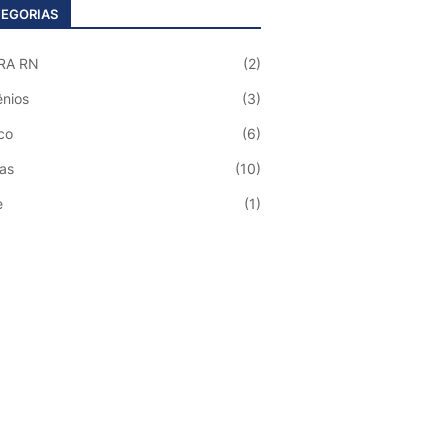
EGORIAS
RA RN
(2)
nios
(3)
co
(6)
ias
(10)
e
(1)