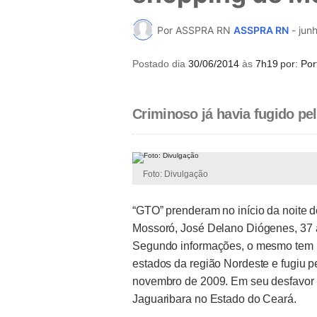
Por ASSPRA RN
ASSPRA RN
-
jun
Postado dia
30/06/2014
às
7h19
por:
Por
Criminoso já havia fugido pe
Foto: Divulgação
“GTO” prenderam no início da noite 
Mossoró, José Delano Diógenes, 37 a
Segundo informações, o mesmo tem u
estados da região Nordeste e fugiu p
novembro de 2009. Em seu desfavor 
Jaguaribara no Estado do Ceará.