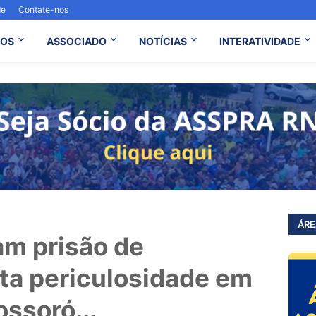
de
Contate-nos
OS
ASSOCIADO
NOTÍCIAS
INTERATIVIDADE
ÁRE
zam prisão de
lta periculosidade em
ssoró...