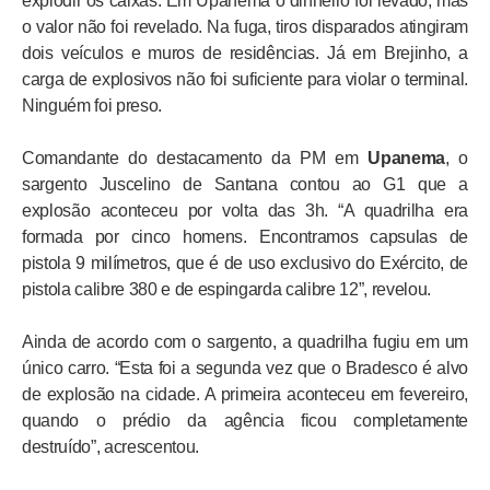
explodir os caixas. Em Upanema o dinheiro foi levado, mas
o valor não foi revelado. Na fuga, tiros disparados atingiram
dois veículos e muros de residências. Já em Brejinho, a
carga de explosivos não foi suficiente para violar o terminal.
Ninguém foi preso.
Comandante do destacamento da PM em
Upanema
, o
sargento Juscelino de Santana contou ao G1 que a
explosão aconteceu por volta das 3h. “A quadrilha era
formada por cinco homens. Encontramos capsulas de
pistola 9 milímetros, que é de uso exclusivo do Exército, de
pistola calibre 380 e de espingarda calibre 12”, revelou.
Ainda de acordo com o sargento, a quadrilha fugiu em um
único carro. “Esta foi a segunda vez que o Bradesco é alvo
de explosão na cidade. A primeira aconteceu em fevereiro,
quando o prédio da agência ficou completamente
destruído”, acrescentou.