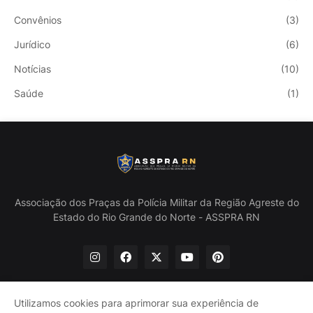
Convênios
(3)
Jurídico
(6)
Notícias
(10)
Saúde
(1)
Associação dos Praças da Polícia Militar da Região Agreste do
Estado do Rio Grande do Norte - ASSPRA RN
Utilizamos cookies para aprimorar sua experiência de