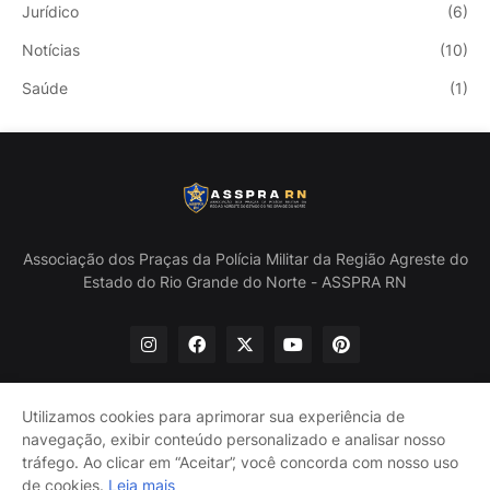
Jurídico
(6)
Notícias
(10)
Saúde
(1)
Associação dos Praças da Polícia Militar da Região Agreste do
Estado do Rio Grande do Norte - ASSPRA RN
Utilizamos cookies para aprimorar sua experiência de
navegação, exibir conteúdo personalizado e analisar nosso
Início
Quem Somos
Política de Privacidade
tráfego. Ao clicar em “Aceitar”, você concorda com nosso uso
Contate-nos
de cookies.
Leia mais