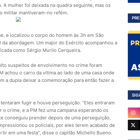
h. A mulher foi deixada na quadra seguinte, mas os
o militar mantiveram-no refém.
PRE
rime, e localizou o corpo do homem às 3h em São
cal da abordagem. Um major do Exército acompanhou a
ficada como Sérgio Murilo Cerqueira.
lto suspeitos de envolvimento no crime foram
M achou o carro da vítima ao lado de uma casa onde
ram a dupla deixar a comemoração para então fazer a
SIG
tentaram fugir e houve perseguição. "Eles entraram
r o crime, e a PM fez uma campana esperando os
ente conseguiu prender depois de uma perseguição,
impressionou os policiais, por eles terem acabado de
tir em uma festa", disse o capitão Michello Bueno.