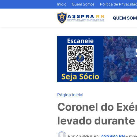
Início
Quem Somos
Política de Privacida
QUEM SOM
Página inicial
Coronel do Exé
levado durante 
Por ASSPRA RN
ASSPRA RN
-
mai