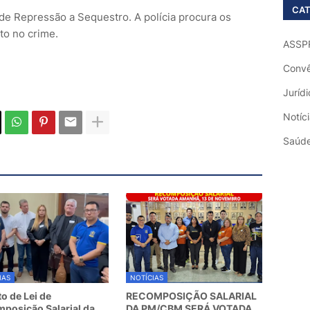
CAT
 de Repressão a Sequestro. A polícia procura os
to no crime.
ASSP
Convê
Jurídi
Notíc
Saúd
IAS
NOTÍCIAS
to de Lei de
RECOMPOSIÇÃO SALARIAL
posição Salarial da
DA PM/CBM SERÁ VOTADA