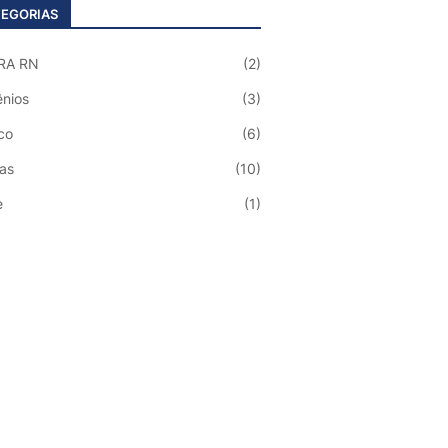
EGORIAS
RA RN
(2)
nios
(3)
co
(6)
ias
(10)
e
(1)