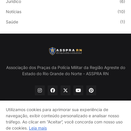
Jurídico
(6)
Notícias
(10)
Saúde
(1)
Associação dos Praças da Polícia Militar da Região Agreste do
Estado do Rio Grande do Norte - ASSPRA RN
Utilizamos cookies para aprimorar sua experiência de
navegação, exibir conteúdo personalizado e analisar nosso
Início
Quem Somos
Política de Privacidade
tráfego. Ao clicar em “Aceitar”, você concorda com nosso uso
Contate-nos
de cookies.
Leia mais