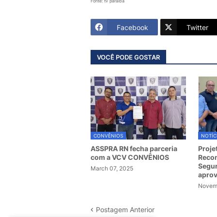
Fonte: tv paraíba
Facebook
Twitter
VOCÊ PODE GOSTAR
CONVÊNIOS
NOTÍC
ASSPRA RN fecha parceria
Proje
com a VCV CONVÊNIOS
Recom
Segur
March 07, 2025
apro
Novemb
Postagem Anterior