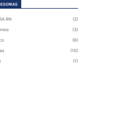
EGORIAS
RA RN
(2)
nios
(3)
co
(6)
ias
(10)
e
(1)