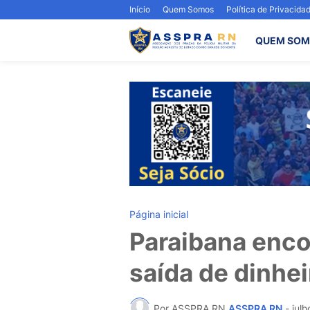
Início
Quem Somos
Política de Privacida
QUEM SOM
Página inicial
Paraibana enco
saída de dinhei
Por ASSPRA RN
ASSPRA RN
-
julh