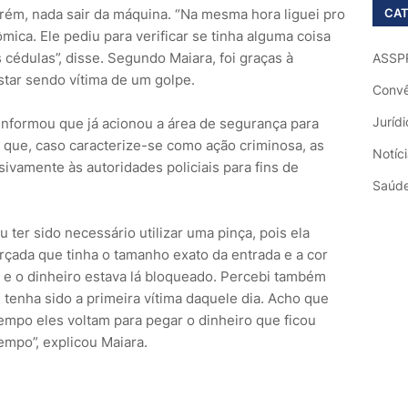
CAT
ém, nada sair da máquina. “Na mesma hora liguei pro
mica. Ele pediu para verificar se tinha alguma coisa
cédulas”, disse. Segundo Maiara, foi graças à
ASSP
tar sendo vítima de um golpe.
Convê
Jurídi
informou que já acionou a área de segurança para
ta que, caso caracterize-se como ação criminosa, as
Notíc
ivamente às autoridades policiais para fins de
Saúd
u ter sido necessário utilizar uma pinça, pois ela
rçada que tinha o tamanho exato da entrada e a cor
ca e o dinheiro estava lá bloqueado. Percebi também
u tenha sido a primeira vítima daquele dia. Acho que
empo eles voltam para pegar o dinheiro que ficou
mpo”, explicou Maiara.