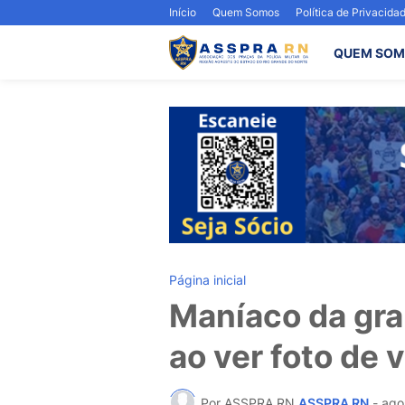
Início
Quem Somos
Política de Privacida
QUEM SOM
Página inicial
Maníaco da gra
ao ver foto de 
Por ASSPRA RN
ASSPRA RN
-
ago