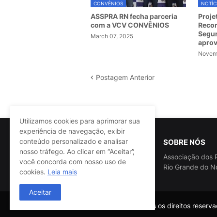
CONVÊNIOS
NOTÍC
ASSPRA RN fecha parceria
Proje
com a VCV CONVÊNIOS
Recom
Segur
March 07, 2025
apro
Novemb
Postagem Anterior
Utilizamos cookies para aprimorar sua
experiência de navegação, exibir
conteúdo personalizado e analisar
SOBRE NÓS
nosso tráfego. Ao clicar em “Aceitar”,
Associação dos P
você concorda com nosso uso de
Rio Grande do N
cookies.
Leia mais
Aceitar
@ASSPRA RN Todos os direitos reservad