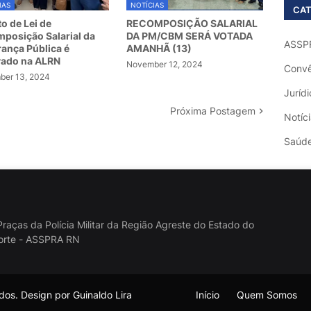
IAS
NOTÍCIAS
CAT
to de Lei de
RECOMPOSIÇÃO SALARIAL
posição Salarial da
DA PM/CBM SERÁ VOTADA
ASSP
ança Pública é
AMANHÃ (13)
vado na ALRN
November 12, 2024
Convê
er 13, 2024
Jurídi
Próxima Postagem
Notíc
Saúd
raças da Polícia Militar da Região Agreste do Estado do
orte - ASSPRA RN
os. Design por Guinaldo Lira
Início
Quem Somos