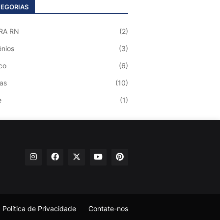
EGORIAS
RA RN
(2)
nios
(3)
co
(6)
ias
(10)
e
(1)
Política de Privacidade
Contate-nos