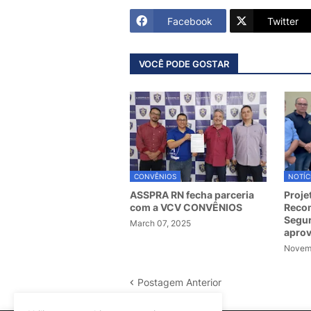
Facebook
Twitter
VOCÊ PODE GOSTAR
CONVÊNIOS
NOTÍC
ASSPRA RN fecha parceria
Proje
com a VCV CONVÊNIOS
Recom
Segur
March 07, 2025
apro
Novemb
Postagem Anterior