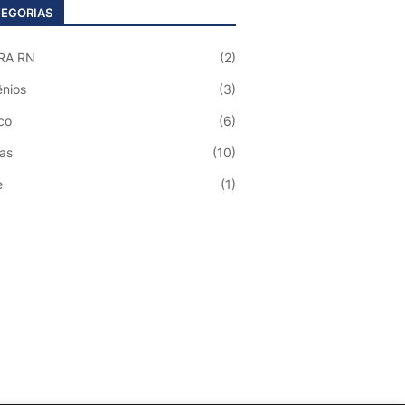
EGORIAS
RA RN
(2)
nios
(3)
co
(6)
ias
(10)
e
(1)