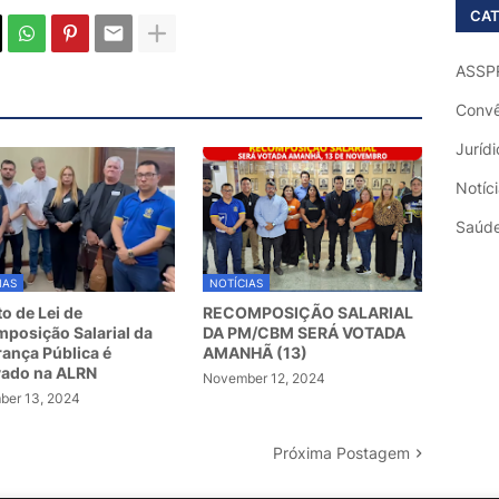
CAT
ASSP
Convê
Jurídi
Notíc
Saúd
IAS
NOTÍCIAS
to de Lei de
RECOMPOSIÇÃO SALARIAL
posição Salarial da
DA PM/CBM SERÁ VOTADA
ança Pública é
AMANHÃ (13)
vado na ALRN
November 12, 2024
er 13, 2024
Próxima Postagem