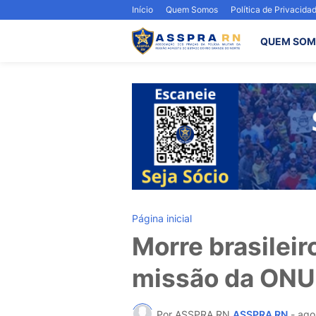
Início
Quem Somos
Política de Privacida
QUEM SOM
Página inicial
Morre brasilei
missão da ONU 
Por ASSPRA RN
ASSPRA RN
-
ago