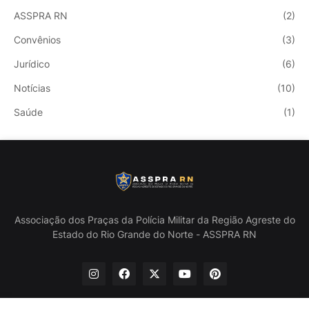
ASSPRA RN
(2)
Convênios
(3)
Jurídico
(6)
Notícias
(10)
Saúde
(1)
Associação dos Praças da Polícia Militar da Região Agreste do
Estado do Rio Grande do Norte - ASSPRA RN