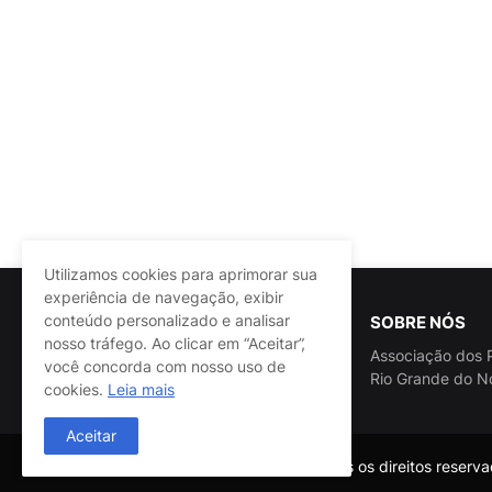
Utilizamos cookies para aprimorar sua
experiência de navegação, exibir
conteúdo personalizado e analisar
SOBRE NÓS
nosso tráfego. Ao clicar em “Aceitar”,
Associação dos P
você concorda com nosso uso de
Rio Grande do N
cookies.
Leia mais
Aceitar
@ASSPRA RN Todos os direitos reservad