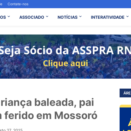
de
Contate-nos
OS
ASSOCIADO
NOTÍCIAS
INTERATIVIDADE
ÁRE
criança baleada, pai
 ferido em Mossoró
sto 27, 2015