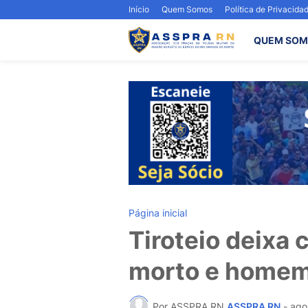
Início
Quem Somos
Política de Privacida
QUEM SOM
Página inicial
Tiroteio deixa 
morto e homem
Por ASSPRA RN
ASSPRA RN
-
ago