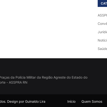
CAT
ASSP
Convê
Jurídi
Notíc
Saúd
raças da Polícia Militar da Região Agreste do Estado do
orte - ASSPRA RN
os. Design por Guinaldo Lira
Início
Quem Somos