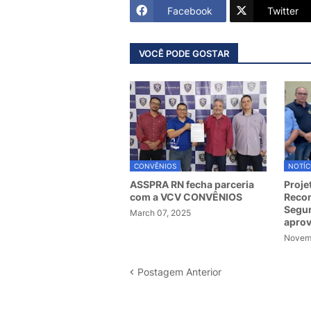
Facebook
Twitter
VOCÊ PODE GOSTAR
CONVÊNIOS
NOTÍC
ASSPRA RN fecha parceria
Proje
com a VCV CONVÊNIOS
Recom
Segur
March 07, 2025
apro
Novemb
Postagem Anterior