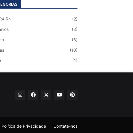
EGORIAS
RA RN
(2)
nios
(3)
co
(6)
ias
(10)
e
(1)
Política de Privacidade
Contate-nos